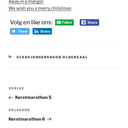
Away in a manger
We wish you a merry christmas
Volg en like ons:
CATEGORIEËN
STADSJONGENSKOOR OLDENZAAL
Bericht
Vorig
VORIGE
navigatie
bericht
Kerstmarathon 5
Volgend
VOLGENDE
bericht
Kerstmarathon 6