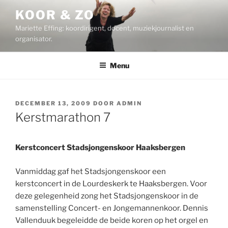
Ga
KOOR & ZO
naar
Mariette Effing: koordirigent, docent, muziekjournalist en
de
organisator.
inhoud
Menu
GEPLAATST
DECEMBER 13, 2009
DOOR
ADMIN
OP
Kerstmarathon 7
Kerstconcert Stadsjongenskoor Haaksbergen
Vanmiddag gaf het Stadsjongenskoor een
kerstconcert in de Lourdeskerk te Haaksbergen. Voor
deze gelegenheid zong het Stadsjongenskoor in de
samenstelling Concert- en Jongemannenkoor. Dennis
Vallenduuk begeleidde de beide koren op het orgel en