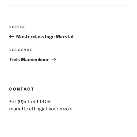
Bericht
Vorig
VORIGE
navigatie
bericht
Masterclass Inge Marstal
Volgend
VOLGENDE
bericht
Tiels Mannenkoor
CONTACT
+31 (0)6 1594 1409
mariette.effing(at)koorenzo.nl