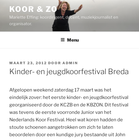
Ga
KOOR & ZO
naar
Mariette Effing: koordirigent, docent, muziekjournalist en
de
organisator.
inhoud
Menu
GEPLAATST
MAART 23, 2012
DOOR
ADMIN
OP
Kinder- en jeugdkoorfestival Breda
Afgelopen weekend zaterdag 17 maart was het
eindelijk zover: het eerste kinder- en jeugdkoorfestival
georganiseerd door de KCZB en de KBZON. Dit festival
was tevens de eerste voorronde Junior van het
Nederlands Koor Festival. Heel wat koren hadden de
stoute schoenen aangetrokken om zich te laten
beoordelen door een kundige jury bestaande uit John