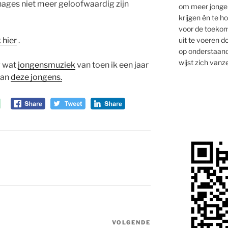
nages niet meer geloofwaardig zijn
om meer jongen
krijgen én te 
voor de toekom
uit te voeren d
k hier
.
op onderstaand
wijst zich vanze
g wat
jongensmuziek
van toen ik een jaar
van
deze jongens.
VOLGENDE
Volgend