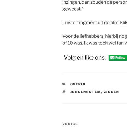
inzingen, dan zouden de perso
geweest.”
Luisterfragment uit de film:
kli
Voor de liefhebbers: hierbij no
of 10 was. Ik was toch wel fan 
Volg en like ons:
CATEGORIEËN
OVERIG
TAGS
JONGENSSTEM
,
ZINGEN
Bericht
Vorig
VORIGE