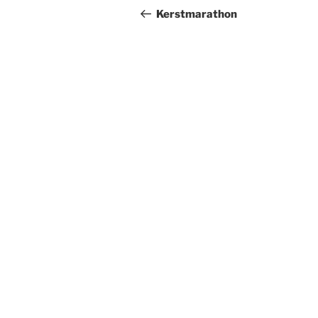
navigatie
bericht
Kerstmarathon