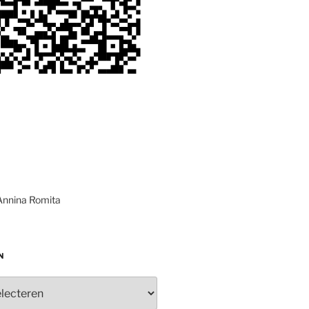
Annina Romita
N