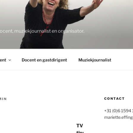
O
docent, muziekjournalist en organisator.
ent
Docent en gastdirigent
Muziekjournalist
CONTACT
MIN
+31 (0)6 1594
mariette.effing
TV
tip: