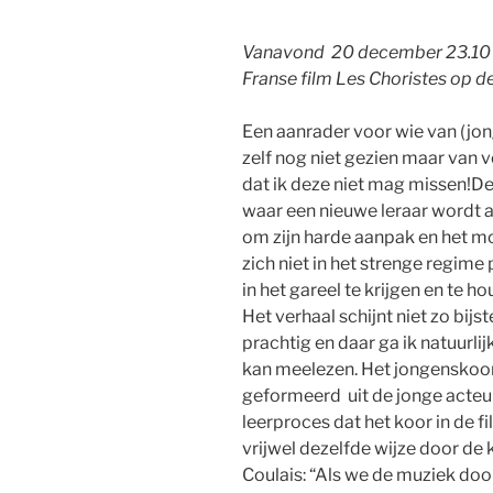
Vanavond 20 december 23.10 u
Franse film Les Choristes op d
Een aanrader voor wie van (jon
zelf nog niet gezien maar van v
dat ik deze niet mag missen!De
waar een nieuwe leraar wordt 
om zijn harde aanpak en het mot
zich niet in het strenge regime
in het gareel te krijgen en te ho
Het verhaal schijnt niet zo bijs
prachtig en daar ga ik natuurlijk 
kan meelezen. Het jongenskoor 
geformeerd uit de jonge acteu
leerproces dat het koor in de 
vrijwel dezelfde wijze door d
Coulais: “Als we de muziek doo