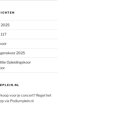
RICHTEN
n 2025
 117
koor
ngenskoor 2025
itie Opleidingskoor
oor
PLEIN.NL
rkoop voor je concert? Regel het
op via Podiumplein.nl