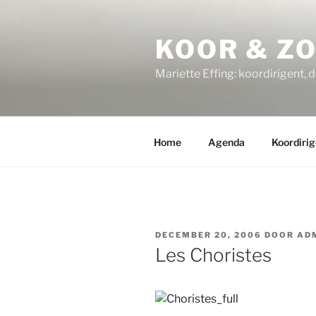
Ga
naar
KOOR & Z
de
inhoud
Mariette Effing: koordirigent, 
Home
Agenda
Koordirig
GEPLAATST
DECEMBER 20, 2006
DOOR
AD
OP
Les Choristes