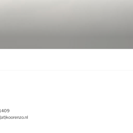
 1409
(at)koorenzo.nl