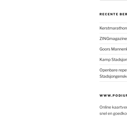
RECENTE BE
Kerstmaratho
ZINGmagazine
Goors Mannen
Kamp Stadsjo
Openbare repet
Stadsjongensk
WWW.PODIUM
Online kaartve
snel en goedko