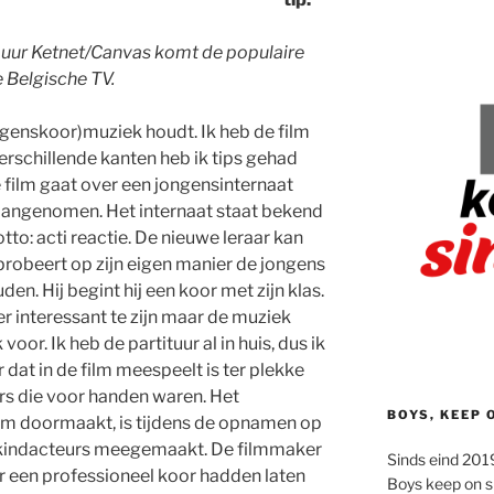
ur Ketnet/Canvas komt de populaire
e Belgische TV.
genskoor)muziek houdt. Ik heb de film
erschillende kanten heb ik tips gehad
 film gaat over een jongensinternaat
aangenomen. Het internaat staat bekend
to: acti reactie. De nieuwe leraar kan
 probeert op zijn eigen manier de jongens
uden. Hij begint hij een koor met zijn klas.
ter interessant te zijn maar de muziek
voor. Ik heb de partituur al in huis, dus ik
dat in de film meespeelt is ter plekke
rs die voor handen waren. Het
BOYS, KEEP 
film doormaakt, is tijdens de opnamen op
e kindacteurs meegemaakt. De filmmaker
Sinds eind 2019
r een professioneel koor hadden laten
Boys keep on s