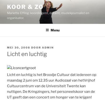
Ga
KOOR & ZO
naar
Mariette Effing: koordirigent, docent, muziekjournalist en
de
organisator.
inhoud
Menu
GEPLAATST
MEI 30, 2008
DOOR
ADMIN
OP
Licht en luchtig
Licht en luchtig is het Broodje Cultuur dat iedereen op
maandag 2 juni om 12.35 uur Audiozaal van hetVrijhof
Cultuurcentrum van de Universiteit Twente kan
nuttigen. De Kringzingers, het personeelskoor van de
UT geeft dan een concert om honger van te krijgen!