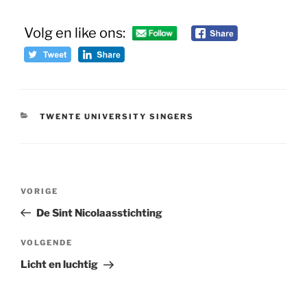
Volg en like ons:
CATEGORIEËN
TWENTE UNIVERSITY SINGERS
Bericht
Vorig
VORIGE
navigatie
bericht
De Sint Nicolaasstichting
Volgend
VOLGENDE
bericht
Licht en luchtig