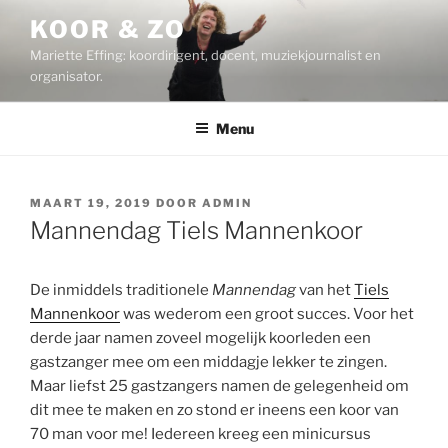
Ga
KOOR & ZO
naar
Mariette Effing: koordirigent, docent, muziekjournalist en
de
organisator.
inhoud
Menu
GEPLAATST
MAART 19, 2019
DOOR
ADMIN
OP
Mannendag Tiels Mannenkoor
De inmiddels traditionele
Mannendag
van het
Tiels
Mannenkoor
was wederom een groot succes. Voor het
derde jaar namen zoveel mogelijk koorleden een
gastzanger mee om een middagje lekker te zingen.
Maar liefst 25 gastzangers namen de gelegenheid om
dit mee te maken en zo stond er ineens een koor van
70 man voor me! Iedereen kreeg een minicursus