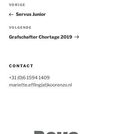
Bericht
Vorig
VORIGE
navigatie
bericht
Servus Junior
Volgend
VOLGENDE
bericht
Grafschafter Chortage 2019
CONTACT
+31 (0)6 1594 1409
mariette.effing(at)koorenzo.nl