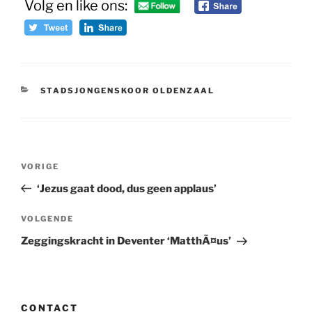
Volg en like ons:
CATEGORIEËN
STADSJONGENSKOOR OLDENZAAL
Bericht
Vorig
VORIGE
navigatie
bericht
‘Jezus gaat dood, dus geen applaus’
Volgend
VOLGENDE
bericht
Zeggingskracht in Deventer ‘MatthÃ¤us’
CONTACT