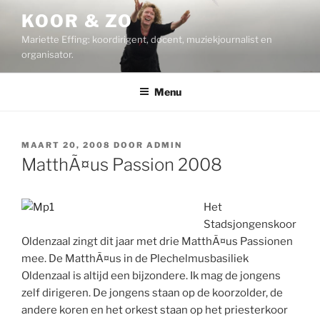
Ga
KOOR & ZO
naar
Mariette Effing: koordirigent, docent, muziekjournalist en
de
organisator.
inhoud
Menu
GEPLAATST
MAART 20, 2008
DOOR
ADMIN
OP
MatthÃ¤us Passion 2008
Het
Stadsjongenskoor
Oldenzaal zingt dit jaar met drie MatthÃ¤us Passionen
mee. De MatthÃ¤us in de Plechelmusbasiliek
Oldenzaal is altijd een bijzondere. Ik mag de jongens
zelf dirigeren. De jongens staan op de koorzolder, de
andere koren en het orkest staan op het priesterkoor