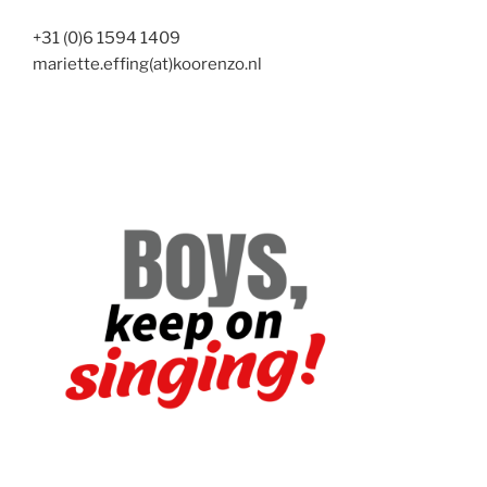
+31 (0)6 1594 1409
mariette.effing(at)koorenzo.nl