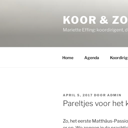
Ga
naar
KOOR & Z
de
inhoud
Mariette Effing: koordirigent, 
Home
Agenda
Koordirig
GEPLAATST
APRIL 5, 2017
DOOR
ADMIN
OP
Pareltjes voor het 
Zo, het eerste Matthäus-Passi
er op. We zongen in de pracht