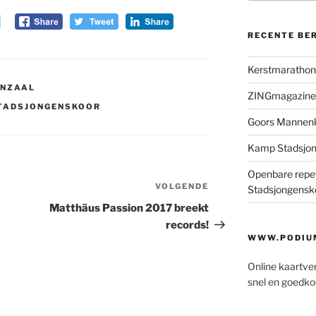
RECENTE BE
Kerstmaratho
ENZAAL
ZINGmagazine
TADSJONGENSKOOR
Goors Mannen
Kamp Stadsjo
Openbare repet
VOLGENDE
Volgend
Stadsjongensk
bericht
Matthäus Passion 2017 breekt
records!
WWW.PODIUM
Online kaartve
snel en goedko