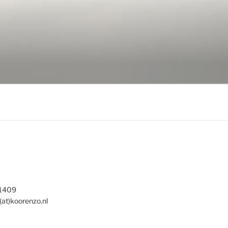
 1409
(at)koorenzo.nl