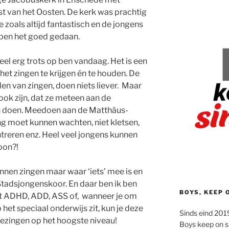
t van het Oosten. De kerk was prachtig
e zoals altijd fantastisch en de jongens
ben het goed gedaan.
heel erg trots op ben vandaag. Het is een
het zingen te krijgen én te houden. De
den van zingen, doen niets liever. Maar
ook zijn, dat ze meteen aan de
 doen. Meedoen aan de Matthäus-
ng moet kunnen wachten, niet kletsen,
treren enz. Heel veel jongens kunnen
oon?!
nnen zingen maar waar ‘iets’ mee is en
Stadsjongenskoor. En daar ben ik ben
BOYS, KEEP 
et ADHD, ADD, ASS of, wanneer je om
het speciaal onderwijs zit, kun je deze
Sinds eind 2019
ezingen op het hoogste niveau!
Boys keep on s