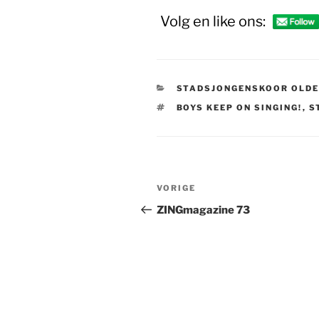
Volg en like ons:
CATEGORIEËN
STADSJONGENSKOOR OLD
TAGS
BOYS KEEP ON SINGING!
,
S
Bericht
Vorig
VORIGE
navigatie
bericht
ZINGmagazine 73