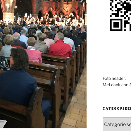
Foto header:
Met dank aan 
CATEGORIEË
Categorieën