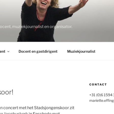
O
docent, muziekjournalist en organisator.
ent
Docent en gastdirigent
Muziekjournalist
CONTACT
koor!
+31 (0)6 1594
mariette.effing
on concert met het Stadsjongenskoor zit
ige Jacobuskerk in Enschede met