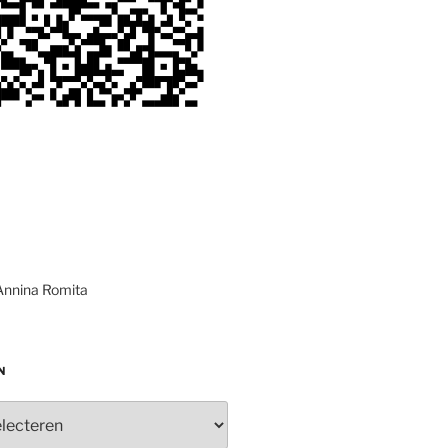
Annina Romita
N