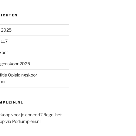
RICHTEN
n 2025
 117
koor
ngenskoor 2025
itie Opleidingskoor
oor
PLEIN.NL
rkoop voor je concert? Regel het
op via Podiumplein.nl