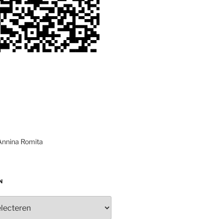
Annina Romita
N