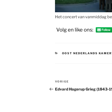
Het concert van vanmiddag b
Volg en like ons:
CATEGORIEËN
OOST NEDERLANDS KAMER
Bericht
Vorig
VORIGE
navigatie
bericht
Edvard Hagerup Grieg (1843-1