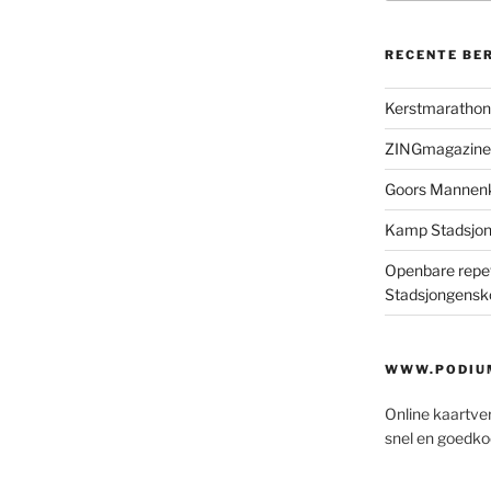
RECENTE BE
Kerstmaratho
ZINGmagazine
Goors Mannen
Kamp Stadsjo
Openbare repet
Stadsjongensk
WWW.PODIUM
Online kaartve
snel en goedko