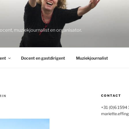
O
docent, muziekjournalist en organisator.
ent
Docent en gastdirigent
Muziekjournalist
CONTACT
MIN
+31 (0)6 1594
mariette.effing