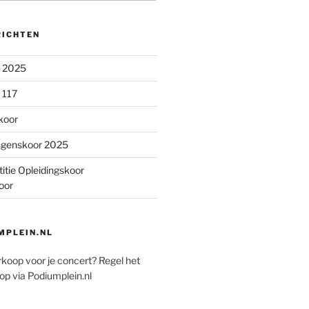
RICHTEN
n 2025
 117
koor
ngenskoor 2025
itie Opleidingskoor
oor
PLEIN.NL
rkoop voor je concert? Regel het
op via Podiumplein.nl