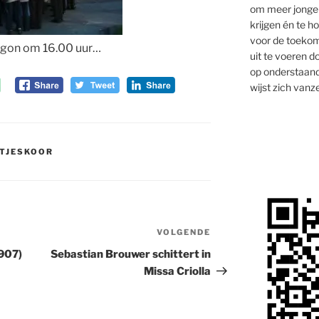
om meer jongen
krijgen én te 
voor de toekom
egon om 16.00 uur…
uit te voeren d
op onderstaand
wijst zich vanze
TJESKOOR
VOLGENDE
Volgend
bericht
907)
Sebastian Brouwer schittert in
Missa Criolla