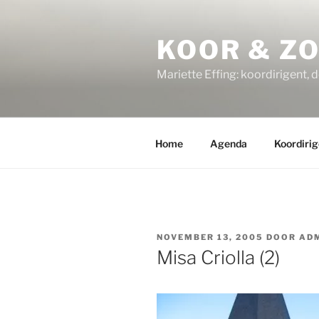
Ga
naar
KOOR & Z
de
inhoud
Mariette Effing: koordirigent, 
Home
Agenda
Koordirig
GEPLAATST
NOVEMBER 13, 2005
DOOR
AD
OP
Misa Criolla (2)