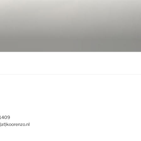
 1409
(at)koorenzo.nl