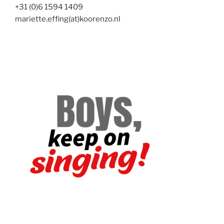
+31 (0)6 1594 1409
mariette.effing(at)koorenzo.nl