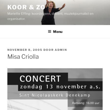
Ga
KOOR & ZO
naar
Mariette Effing: koordirigent, docent, muziekjournalist en
de
organisator.
inhoud
Menu
GEPLAATST
NOVEMBER 8, 2005
DOOR
ADMIN
OP
Misa Criolla