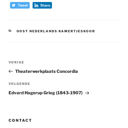
CATEGORIEËN
OOST NEDERLANDS KAMERTJESKOOR
Bericht
Vorig
VORIGE
navigatie
bericht
Theaterwerkplaats Concordia
Volgend
VOLGENDE
bericht
Edvard Hagerup Grieg (1843-1907)
CONTACT