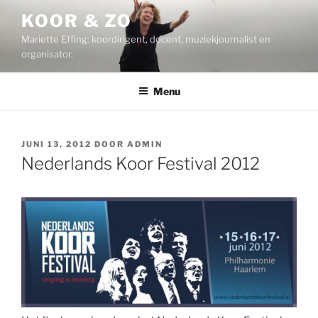
Ga
KOOR & ZO
naar
Mariette Effing: koordirigent, docent, muziekjournalist en
de
organisator.
inhoud
Menu
GEPLAATST
JUNI 13, 2012
DOOR
ADMIN
OP
Nederlands Koor Festival 2012