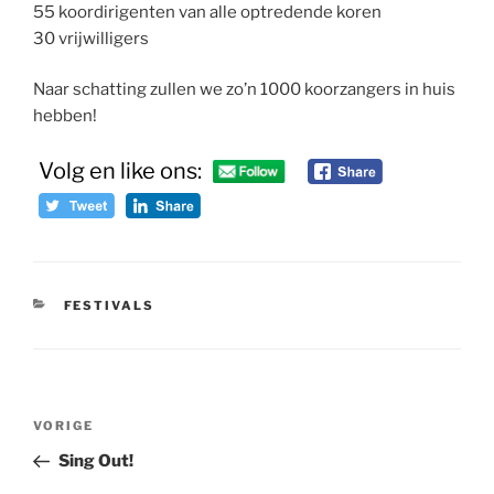
55 koordirigenten van alle optredende koren
30 vrijwilligers
Naar schatting zullen we zo’n 1000 koorzangers in huis
hebben!
Volg en like ons:
CATEGORIEËN
FESTIVALS
Bericht
Vorig
VORIGE
navigatie
bericht
Sing Out!