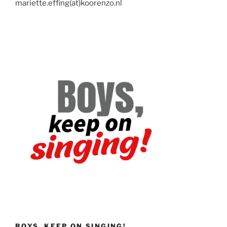
mariette.effing(at)koorenzo.nl
BOYS, KEEP ON SINGING!