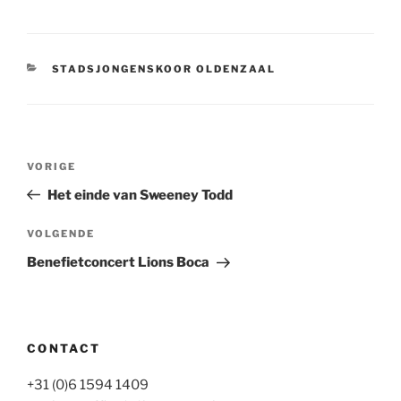
CATEGORIEËN
STADSJONGENSKOOR OLDENZAAL
Bericht
Vorig
VORIGE
navigatie
bericht
Het einde van Sweeney Todd
Volgend
VOLGENDE
bericht
Benefietconcert Lions Boca
CONTACT
+31 (0)6 1594 1409