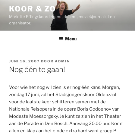
Ga
KOOR & ZO
naar
Mariette Effing: koordirigent, docent, muziekjournalist en
de
organisator.
inhoud
Menu
GEPLAATST
JUNI 16, 2007
DOOR
ADMIN
OP
Nog één te gaan!
Voor wie het nog wil zien is er nog één kans. Morgen,
zondag 17 juni, zal het Stadsjongenskoor Oldenzaal
voor de laatste keer schitteren samen met de
Nationale Reisopera in de opera Boris Godoenov van
Modeste Moessorgsky. Je kunt ze zien in het Theater
aan de Parade in Den Bosch. Aanvang 20.00 uur. Komt
allen en klap aan het einde extra hard want groep B