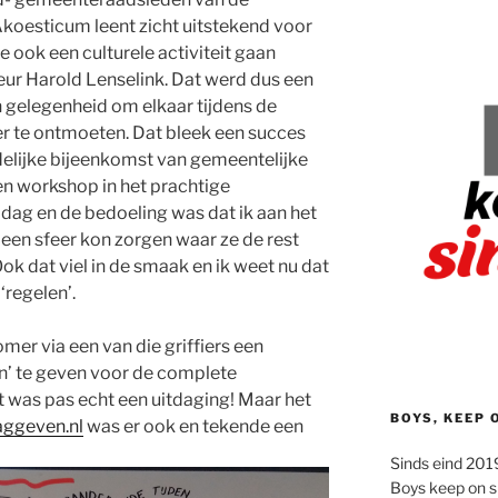
koesticum leent zicht uitstekend voor
 ook een culturele activiteit gaan
teur Harold Lenselink. Dat werd dus een
gelegenheid om elkaar tijdens de
 te ontmoeten. Dat bleek een succes
delijke bijeenkomst van gemeentelijke
een workshop in het prachtige
dag en de bedoeling was dat ik aan het
een sfeer kon zorgen waar ze de rest
ok dat viel in de smaak en ik weet nu dat
‘regelen’.
mer via een van die griffiers een
’ te geven voor de complete
 was pas echt een uitdaging! Maar het
BOYS, KEEP 
aggeven.nl
was er ook en tekende een
Sinds eind 2019
Boys keep on s