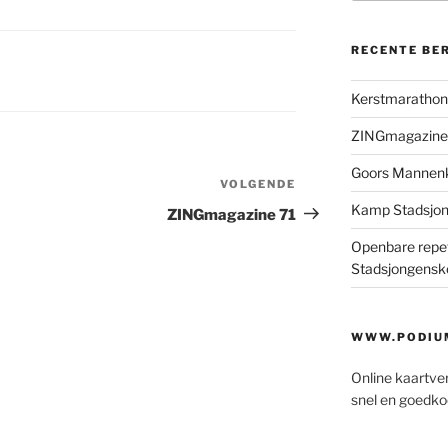
RECENTE BE
Kerstmaratho
ZINGmagazine
Goors Mannen
VOLGENDE
Volgend
bericht
Kamp Stadsjo
ZINGmagazine 71
Openbare repet
Stadsjongensk
WWW.PODIUM
Online kaartve
snel en goedko