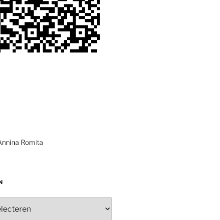
Annina Romita
N