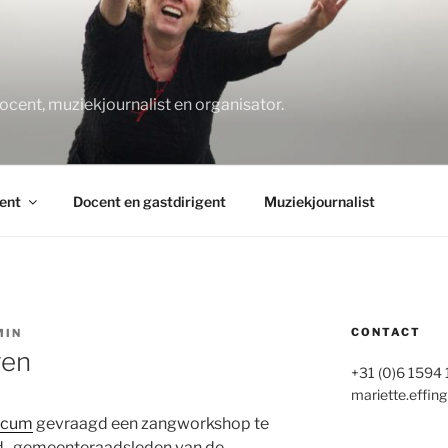
O
docent, muziekjournalist en organisator.
ent
Docent en gastdirigent
Muziekjournalist
CONTACT
MIN
gen
+31 (0)6 1594
mariette.effing
icum
gevraagd een zangworkshop te
ud- gemeenteraadsleden van de