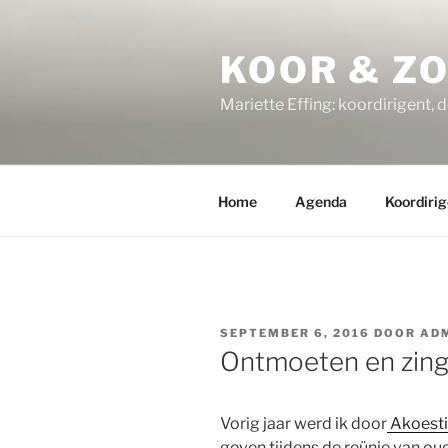
Ga
naar
KOOR & Z
de
inhoud
Mariette Effing: koordirigent, 
Home
Agenda
Koordirig
GEPLAATST
SEPTEMBER 6, 2016
DOOR
AD
OP
Ontmoeten en zin
Vorig jaar werd ik door
Akoest
geven tijdens de reünie van o