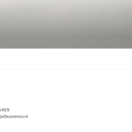
 1409
(at)koorenzo.nl