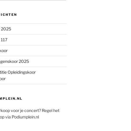
RICHTEN
n 2025
 117
koor
ngenskoor 2025
itie Opleidingskoor
oor
PLEIN.NL
rkoop voor je concert? Regel het
op via Podiumplein.nl