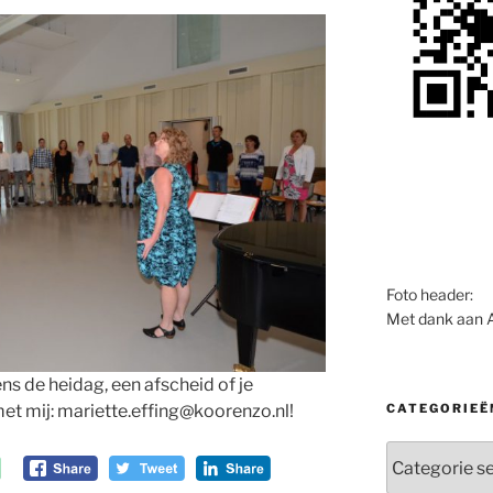
Foto header:
Met dank aan 
ens de heidag, een afscheid of je
et mij: mariette.effing@koorenzo.nl!
CATEGORIEË
Categorieën