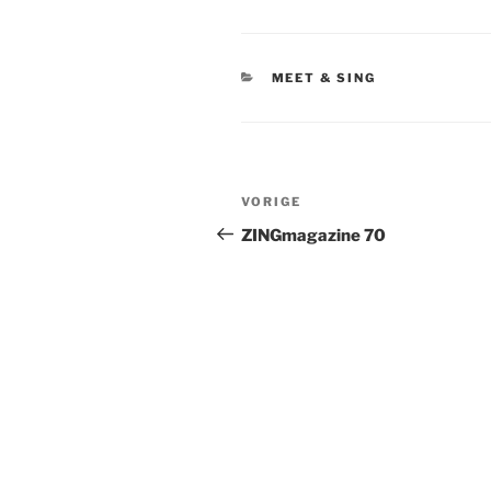
CATEGORIEËN
MEET & SING
Bericht
Vorig
VORIGE
navigatie
bericht
ZINGmagazine 70