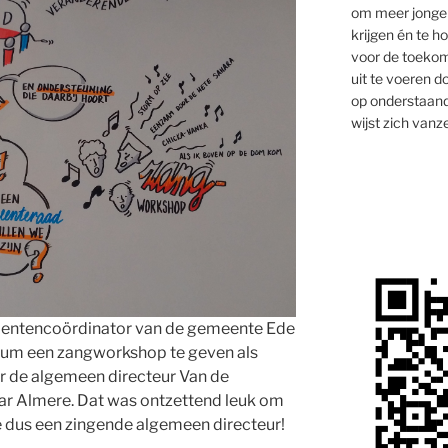
om meer jongen
krijgen én te 
voor de toekom
uit te voeren d
op onderstaand
wijst zich vanze
mentencoördinator van de gemeente Ede
cum een zangworkshop te geven als
r de algemeen directeur Van de
ar Almere. Dat was ontzettend leuk om
ze dus een zingende algemeen directeur!