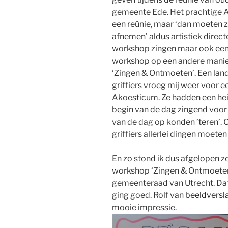
gemeente Ede. Het prachtige A
een reünie, maar ‘dan moeten ze
afnemen’ aldus artistiek direc
workshop zingen maar ook een 
workshop op een andere manier
‘Zingen & Ontmoeten’. Een lan
griffiers vroeg mij weer voor 
Akoesticum. Ze hadden een hei
begin van de dag zingend voor 
van de dag op konden ’teren’. O
griffiers allerlei dingen moeten 
En zo stond ik dus afgelopen zo
workshop ‘Zingen & Ontmoeten
gemeenteraad van Utrecht. Dat
ging goed. Rolf van
beeldversl
mooie impressie.