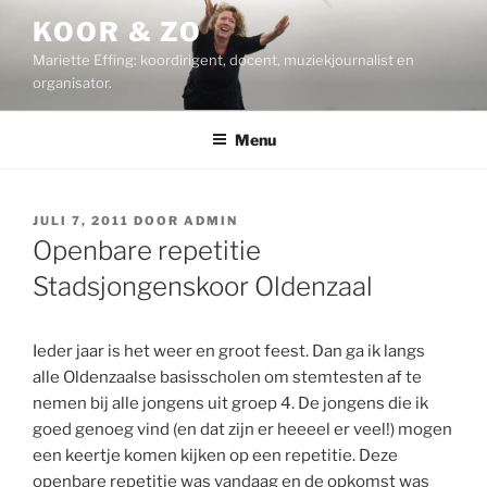
Ga
KOOR & ZO
naar
Mariette Effing: koordirigent, docent, muziekjournalist en
de
organisator.
inhoud
Menu
GEPLAATST
JULI 7, 2011
DOOR
ADMIN
OP
Openbare repetitie
Stadsjongenskoor Oldenzaal
Ieder jaar is het weer en groot feest. Dan ga ik langs
alle Oldenzaalse basisscholen om stemtesten af te
nemen bij alle jongens uit groep 4. De jongens die ik
goed genoeg vind (en dat zijn er heeeel er veel!) mogen
een keertje komen kijken op een repetitie. Deze
openbare repetitie was vandaag en de opkomst was