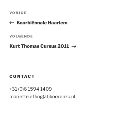
Bericht
Vorig
VORIGE
navigatie
bericht
Koorbiënnale Haarlem
Volgend
VOLGENDE
bericht
Kurt Thomas Cursus 2011
CONTACT
+31 (0)6 1594 1409
mariette.effing(at)koorenzo.nl