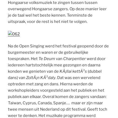
Hongaarse volksmuziek te zingen tussen tussen
overwegend Hongaarse zangers. Op deze manier leer
je de taal wel het beste kennen. Tenminste de
uitspraak, voor de rest is het niet te volgen.
Na de Open Singing werd het festival geopend door de
burgemeester en waren er de gebruikelijke
toespraken. Het
Te Deum
van
Charpentier
werd door
iedereen hartstochtelijk mee gezongen en daarna
konden we genieten van de
KÃ¡llai kettÃ³s
(dubbel
dans) van
ZoltÃ¡n KÃ³daly
. Dat was een wervelend
optreden met zang en dans. Hierna werden de
workshopleiders voorgesteld aan het publiek en het
publiek aan elkaar. Overal komen de zangers vandaan:
Taiwan, Cyprus, Canada, Spanje…. maar er zijn maar
twee mensen uit Nederland op dit festival. Geeft toch
weer te denken. Het muzikale programma werd