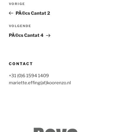
Bericht
Vorig
VORIGE
navigatie
bericht
PÃ©cs Cantat 2
Volgend
VOLGENDE
bericht
PÃ©cs Cantat 4
CONTACT
+31 (0)6 1594 1409
mariette.effing(at)koorenzo.nl