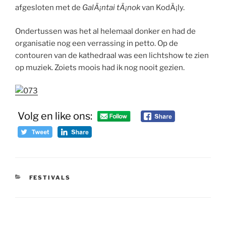
afgesloten met de
GalÃ¡ntai tÃ¡nok
van KodÃ¡ly.
Ondertussen was het al helemaal donker en had de
organisatie nog een verrassing in petto. Op de
contouren van de kathedraal was een lichtshow te zien
op muziek. Zoiets moois had ik nog nooit gezien.
Volg en like ons:
CATEGORIEËN
FESTIVALS