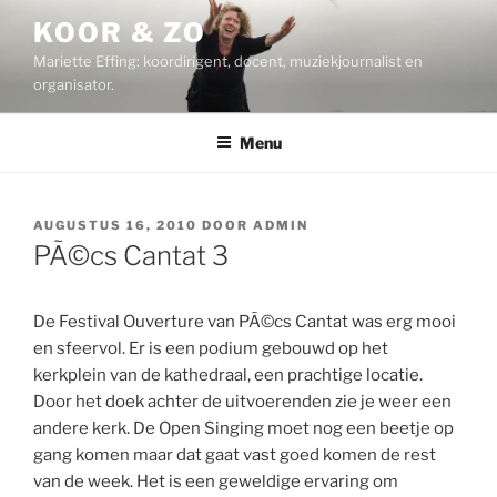
Ga
KOOR & ZO
naar
Mariette Effing: koordirigent, docent, muziekjournalist en
de
organisator.
inhoud
Menu
GEPLAATST
AUGUSTUS 16, 2010
DOOR
ADMIN
OP
PÃ©cs Cantat 3
De Festival Ouverture van PÃ©cs Cantat was erg mooi
en sfeervol. Er is een podium gebouwd op het
kerkplein van de kathedraal, een prachtige locatie.
Door het doek achter de uitvoerenden zie je weer een
andere kerk. De Open Singing moet nog een beetje op
gang komen maar dat gaat vast goed komen de rest
van de week. Het is een geweldige ervaring om