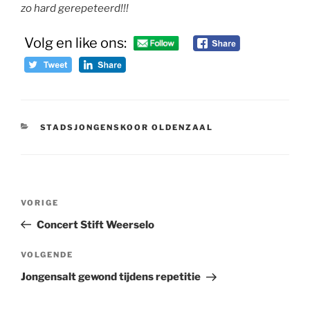
zo hard gerepeteerd!!!
Volg en like ons:
CATEGORIEËN
STADSJONGENSKOOR OLDENZAAL
Bericht
Vorig
VORIGE
navigatie
bericht
Concert Stift Weerselo
Volgend
VOLGENDE
bericht
Jongensalt gewond tijdens repetitie