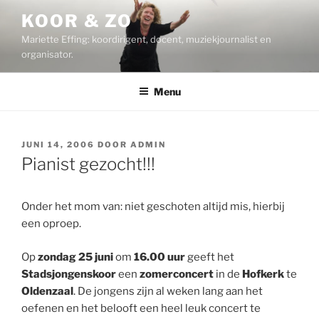
Ga
KOOR & ZO
naar
Mariette Effing: koordirigent, docent, muziekjournalist en
de
organisator.
inhoud
Menu
GEPLAATST
JUNI 14, 2006
DOOR
ADMIN
OP
Pianist gezocht!!!
Onder het mom van: niet geschoten altijd mis, hierbij
een oproep.
Op
zondag 25 juni
om
16.00 uur
geeft het
Stadsjongenskoor
een
zomerconcert
in de
Hofkerk
te
Oldenzaal
. De jongens zijn al weken lang aan het
oefenen en het belooft een heel leuk concert te