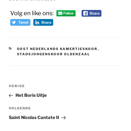
Volg en like ons:
CATEGORIEËN
OOST NEDERLANDS KAMERTJESKOOR
,
STADSJONGENSKOOR OLDENZAAL
Bericht
Vorig
VORIGE
navigatie
bericht
Het Boris Uitje
Volgend
VOLGENDE
bericht
Saint Nicolas Cantate II