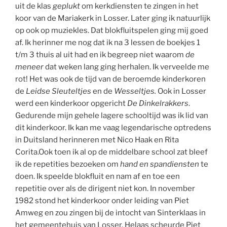
uit de klas
geplukt
om kerkdiensten te zingen in het
koor van de Mariakerk in Losser. Later ging ik natuurlijk
op ook op muziekles. Dat blokfluitspelen ging mij goed
af. Ik herinner me nog dat ik na 3 lessen de boekjes 1
t/m 3 thuis al uit had en ik begreep niet waarom
de
meneer
dat weken lang ging herhalen. Ik verveelde me
rot! Het was ook de tijd van de beroemde kinderkoren
de
Leidse Sleuteltjes
en de
Wesseltjes.
Ook in Losser
werd een kinderkoor opgericht
De Dinkelrakkers
.
Gedurende mijn gehele lagere schooltijd was ik lid van
dit kinderkoor. Ik kan me vaag legendarische optredens
in Duitsland herinneren met Nico Haak en Rita
Corita.Ook toen ik al op de middelbare school zat bleef
ik de repetities bezoeken om
hand en spandiensten
 te
doen. Ik speelde blokfluit en nam af en toe een
repetitie over als de dirigent niet kon. In november
1982 stond het kinderkoor onder leiding van Piet
Amweg en zou zingen bij de intocht van Sinterklaas in
het gemeentehuis van Losser. Helaas scheurde Piet