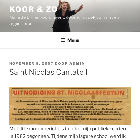
Ga
KOOR & ZO
naar
Mariette Effing: koordirigent, docent, muziekjournalist en
de
organisator.
inhoud
Menu
GEPLAATST
NOVEMBER 8, 2007
DOOR
ADMIN
OP
Saint Nicolas Cantate I
Met dit krantenbericht is in feite mijn publieke cariere
in 1982 begonnen. Tijdens mijn lagere school werd ik