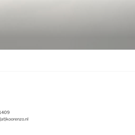
 1409
(at)koorenzo.nl