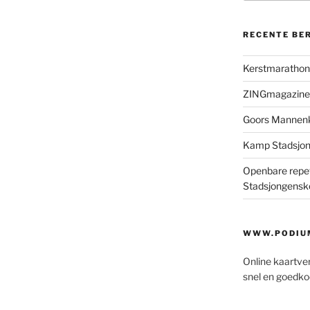
RECENTE BE
Kerstmaratho
ZINGmagazine
Goors Mannen
Kamp Stadsjo
Openbare repet
Stadsjongensk
WWW.PODIUM
Online kaartve
snel en goedko