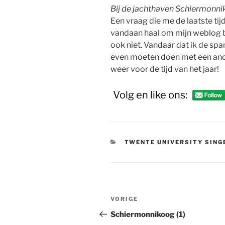
Bij de jachthaven Schiermonn
Een vraag die me de laatste tijd
vandaan haal om mijn weblog bi
ook niet. Vandaar dat ik de spa
even moeten doen met een ande
weer voor de tijd van het jaar!
Volg en like ons:
CATEGORIEËN
TWENTE UNIVERSITY SING
Bericht
Vorig
VORIGE
navigatie
bericht
Schiermonnikoog (1)