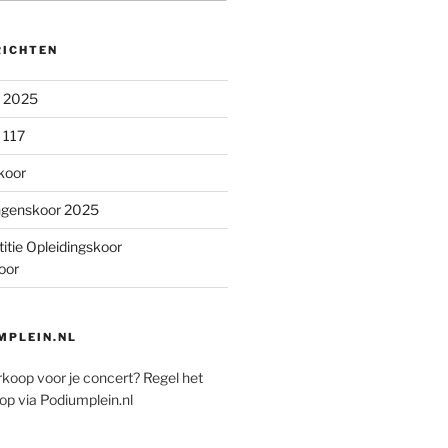
RICHTEN
n 2025
 117
koor
ngenskoor 2025
itie Opleidingskoor
oor
PLEIN.NL
rkoop voor je concert? Regel het
op via Podiumplein.nl