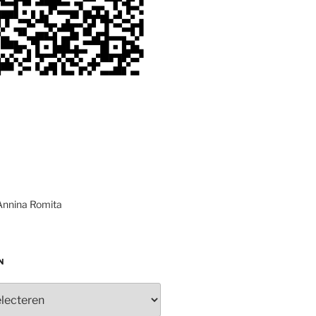
Annina Romita
N