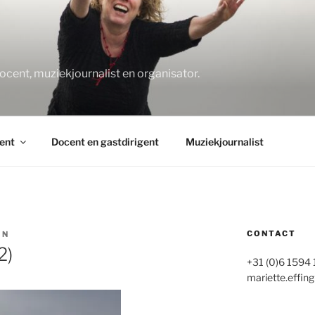
O
docent, muziekjournalist en organisator.
ent
Docent en gastdirigent
Muziekjournalist
CONTACT
IN
2)
+31 (0)6 1594
mariette.effing