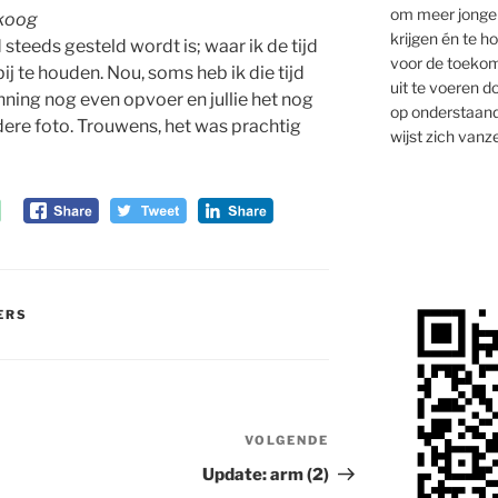
om meer jongen
ikoog
krijgen én te 
 steeds gesteld wordt is; waar ik de tijd
voor de toekom
j te houden. Nou, soms heb ik die tijd
uit te voeren d
nning nog even opvoer en jullie het nog
op onderstaand
re foto. Trouwens, het was prachtig
wijst zich vanze
ERS
VOLGENDE
Volgend
bericht
Update: arm (2)