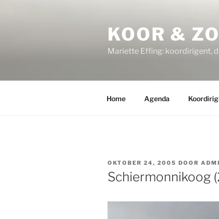
Ga
naar
KOOR & Z
de
inhoud
Mariette Effing: koordirigent, 
Home
Agenda
Koordirig
GEPLAATST
OKTOBER 24, 2005
DOOR
ADM
OP
Schiermonnikoog (