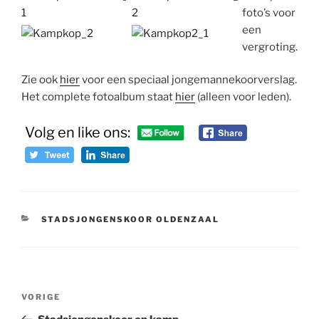
foto’s voor
een
vergroting.
Zie ook
hier
voor een speciaal jongemannekoorverslag.
Het complete fotoalbum staat
hier
(alleen voor leden).
Volg en like ons:
CATEGORIEËN
STADSJONGENSKOOR OLDENZAAL
Bericht
Vorig
VORIGE
navigatie
bericht