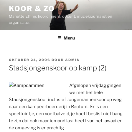
Ga
KOOR & ZO
naar
Mariette Effing: koordirigent, docent, muziekjournalist en
de
organisator.
inhoud
Menu
GEPLAATST
OKTOBER 24, 2006
DOOR
ADMIN
OP
Stadsjongenskoor op kamp (2)
Afgelopen vrijdag gingen
we met het hele
Stadsjongenskoor inclusief Jongemannenkoor op weg
naar een kampeerboerderij in Reutum. Er is een
speeltuintje, een voetbalveld, je hoeft beslist niet bang
te zijn dat ook maar iemand last heeft van het lawaai en
de omgeving is er prachtig.