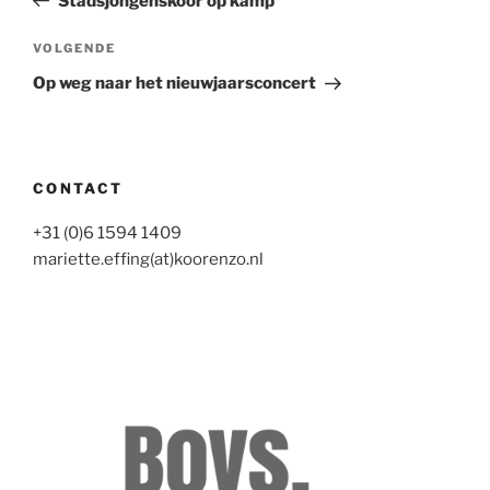
Stadsjongenskoor op kamp
Volgend
VOLGENDE
bericht
Op weg naar het nieuwjaarsconcert
CONTACT
+31 (0)6 1594 1409
mariette.effing(at)koorenzo.nl