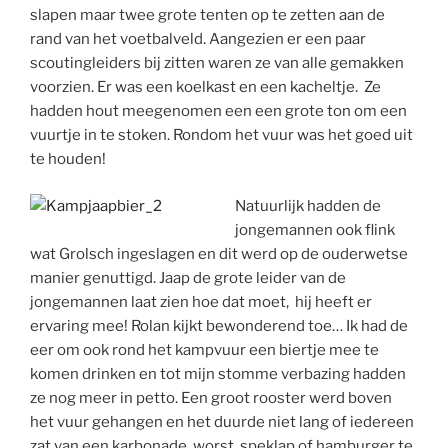
slapen maar twee grote tenten op te zetten aan de
rand van het voetbalveld. Aangezien er een paar
scoutingleiders bij zitten waren ze van alle gemakken
voorzien. Er was een koelkast en een kacheltje. Ze
hadden hout meegenomen een een grote ton om een
vuurtje in te stoken. Rondom het vuur was het goed uit
te houden!
Natuurlijk hadden de
jongemannen ook flink
wat Grolsch ingeslagen en dit werd op de ouderwetse
manier genuttigd. Jaap de grote leider van de
jongemannen laat zien hoe dat moet, hij heeft er
ervaring mee! Rolan kijkt bewonderend toe… Ik had de
eer om ook rond het kampvuur een biertje mee te
komen drinken en tot mijn stomme verbazing hadden
ze nog meer in petto. Een groot rooster werd boven
het vuur gehangen en het duurde niet lang of iedereen
zat van een karbonade, worst, speklap of hamburger te