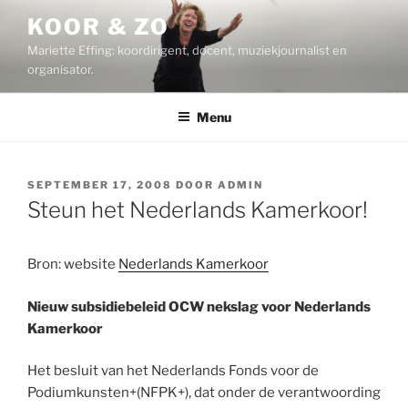
Ga
KOOR & ZO
naar
Mariette Effing: koordirigent, docent, muziekjournalist en
de
organisator.
inhoud
Menu
GEPLAATST
SEPTEMBER 17, 2008
DOOR
ADMIN
OP
Steun het Nederlands Kamerkoor!
Bron: website
Nederlands Kamerkoor
Nieuw subsidiebeleid OCW nekslag voor Nederlands
Kamerkoor
Het besluit van het Nederlands Fonds voor de
Podiumkunsten+(NFPK+), dat onder de verantwoording