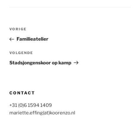
Bericht
Vorig
VORIGE
navigatie
bericht
Familieatelier
Volgend
VOLGENDE
bericht
Stadsjongenskoor op kamp
CONTACT
+31 (0)6 1594 1409
mariette.effing(at)koorenzo.nl