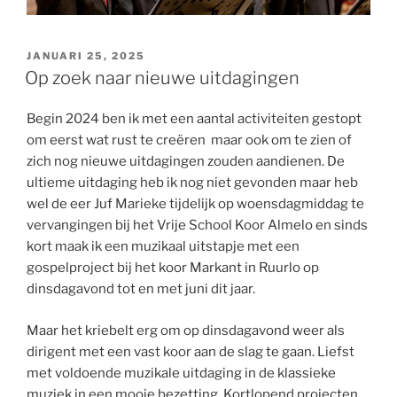
GEPLAATST
JANUARI 25, 2025
OP
Op zoek naar nieuwe uitdagingen
Begin 2024 ben ik met een aantal activiteiten gestopt
om eerst wat rust te creëren maar ook om te zien of
zich nog nieuwe uitdagingen zouden aandienen. De
ultieme uitdaging heb ik nog niet gevonden maar heb
wel de eer Juf Marieke tijdelijk op woensdagmiddag te
vervangingen bij het Vrije School Koor Almelo en sinds
kort maak ik een muzikaal uitstapje met een
gospelproject bij het koor Markant in Ruurlo op
dinsdagavond tot en met juni dit jaar.
Maar het kriebelt erg om op dinsdagavond weer als
dirigent met een vast koor aan de slag te gaan. Liefst
met voldoende muzikale uitdaging in de klassieke
muziek in een mooie bezetting. Kortlopend projecten