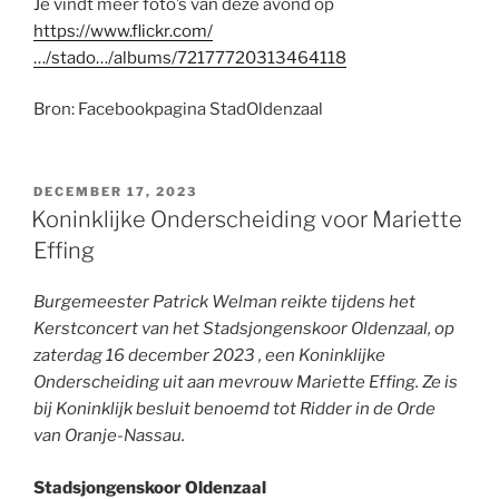
Je vindt meer foto’s van deze avond op
https://www.flickr.com/
…/stado…/albums/72177720313464118
Bron: Facebookpagina StadOldenzaal
GEPLAATST
DECEMBER 17, 2023
OP
Koninklijke Onderscheiding voor Mariette
Effing
Burgemeester Patrick Welman reikte tijdens het
Kerstconcert van het Stadsjongenskoor Oldenzaal, op
zaterdag 16 december 2023 , een Koninklijke
Onderscheiding uit aan mevrouw Mariette Effing. Ze is
bij Koninklijk besluit benoemd tot Ridder in de Orde
van Oranje-Nassau.
Stadsjongenskoor Oldenzaal