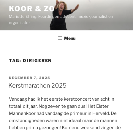
Ga
KOOR & ZO
naar
Mariette Effing: koordirigent, docent, muziekjournalist en
de
organisator.
inhoud
Menu
TAG:
DIRIGEREN
GEPLAATST
DECEMBER 7, 2025
OP
Kerstmarathon 2025
Vandaag had ik het eerste kerstconcert van acht in
totaal dit jaar. Nog zeven te gaan dus! Het
Elster
Mannenkoor
had vandaag de primeur in Herveld. De
omstandigheden waren niet ideaal maar de mannen
hebben prima gezongen! Komend weekend zingen de