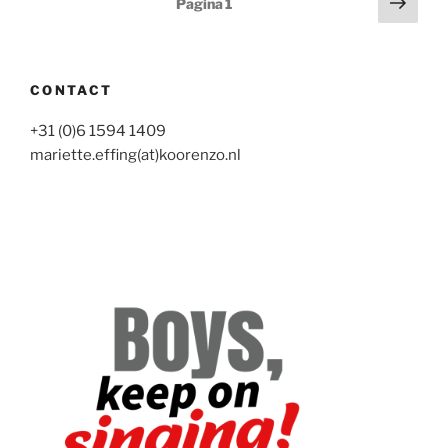
Volg
Pagina
1
pagi
paginering
CONTACT
+31 (0)6 1594 1409
mariette.effing(at)koorenzo.nl