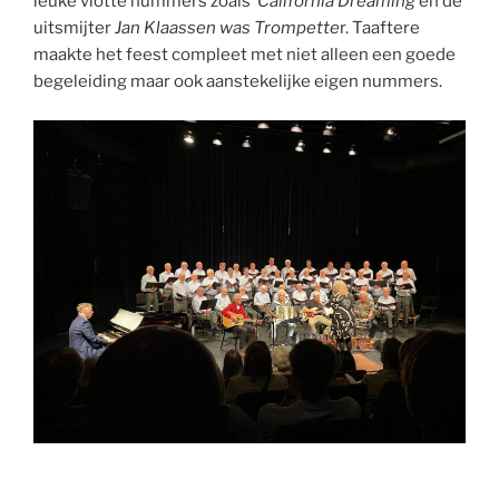
leuke vlotte nummers zoals
California Dreaming
en de
uitsmijter
Jan Klaassen was Trompette
r. Taaftere
maakte het feest compleet met niet alleen een goede
begeleiding maar ook aanstekelijke eigen nummers.