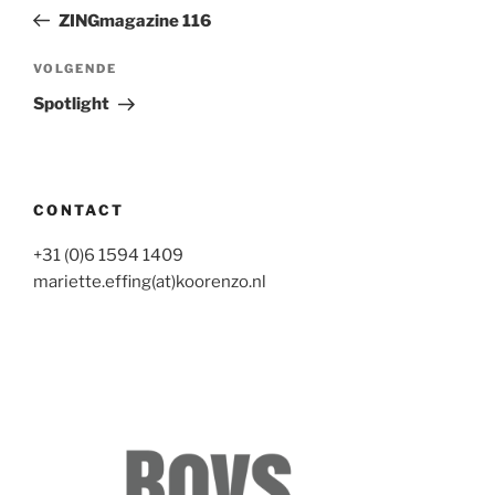
navigatie
bericht
ZINGmagazine 116
Volgend
VOLGENDE
bericht
Spotlight
CONTACT
+31 (0)6 1594 1409
mariette.effing(at)koorenzo.nl