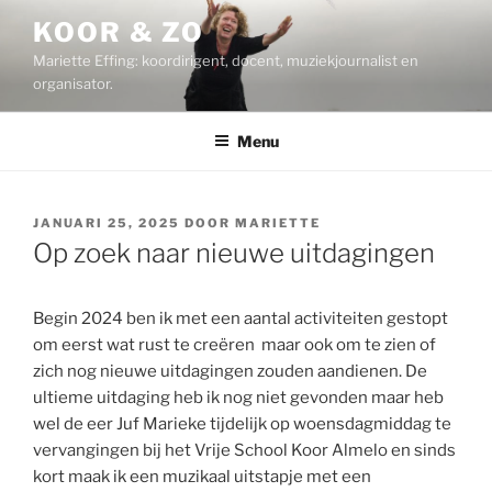
Ga
KOOR & ZO
naar
Mariette Effing: koordirigent, docent, muziekjournalist en
de
organisator.
inhoud
Menu
GEPLAATST
JANUARI 25, 2025
DOOR
MARIETTE
OP
Op zoek naar nieuwe uitdagingen
Begin 2024 ben ik met een aantal activiteiten gestopt
om eerst wat rust te creëren maar ook om te zien of
zich nog nieuwe uitdagingen zouden aandienen. De
ultieme uitdaging heb ik nog niet gevonden maar heb
wel de eer Juf Marieke tijdelijk op woensdagmiddag te
vervangingen bij het Vrije School Koor Almelo en sinds
kort maak ik een muzikaal uitstapje met een