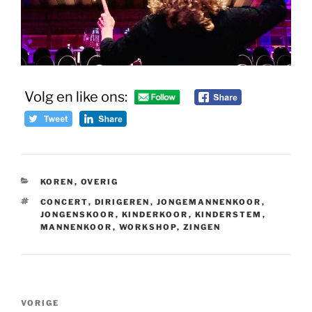
Volg en like ons:
CATEGORIEËN
KOREN
,
OVERIG
TAGS
CONCERT
,
DIRIGEREN
,
JONGEMANNENKOOR
,
JONGENSKOOR
,
KINDERKOOR
,
KINDERSTEM
,
MANNENKOOR
,
WORKSHOP
,
ZINGEN
Bericht
Vorig
VORIGE