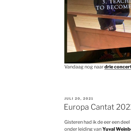
Vandaag nog naar
drie concer
GEPLAATST
JULI 20, 2021
OP
Europa Cantat 202
Gisteren had ik de eer een deel 
onder leiding van
Yuval Weinb