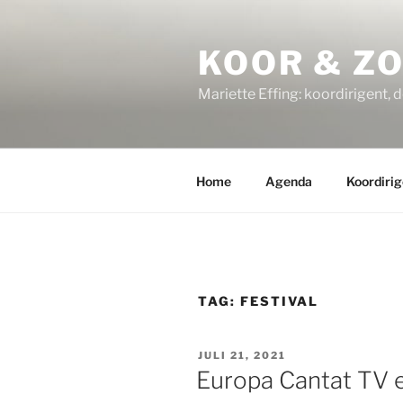
Ga
naar
KOOR & Z
de
inhoud
Mariette Effing: koordirigent, 
Home
Agenda
Koordirig
TAG:
FESTIVAL
GEPLAATST
JULI 21, 2021
OP
Europa Cantat TV 