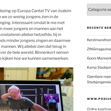
Categorieën
 lezing op Europa Cantat TV van Joakim
we zo weinig jongens zien in de
singing. Interessant omdat ik me met
RECENTE BE
om meer jongens en mannen aan het
onstateren allebei hetzelfde, hij in
Kerstmaratho
eeds minder jongens zingen en daarmee
mannen. Wij allebei zien dat terug in
ZINGmagazine
over de hele wereld. Binnenkort nemen
Goors Mannen
te kijken hoe we kunnen samenwerken.
Kamp Stadsjo
Openbare repet
Stadsjongensk
WWW.PODIUM
Online kaartve