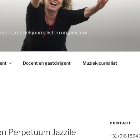
O
docent, muziekjournalist en organisator.
ent
Docent en gastdirigent
Muziekjournalist
CONTACT
en Perpetuum Jazzile
+31 (0)6 1594