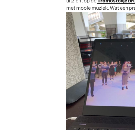
uitzicht op de
Tromostovje br
met mooie muziek. Wat een pra