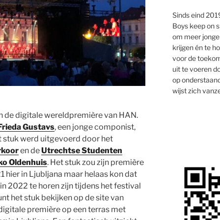
Sinds eind 2019
Boys keep on s
om meer jongen
krijgen én te 
voor de toekom
uit te voeren d
op onderstaand
wijst zich vanze
n de digitale wereldpremière van HAN.
Frieda Gustavs
, een jonge componist,
 stuk werd uitgevoerd door het
rkoor
en de
Utrechtse Studenten
ko Oldenhuis
. Het stuk zou zijn première
 hier in Ljubljana maar helaas kon dat
in 2022 te horen zijn tijdens het festival
unt het stuk bekijken op de site van
digitale première op een terras met