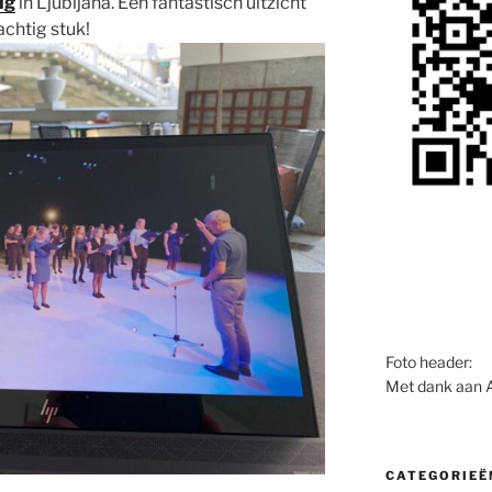
ug
in Ljubljana. Een fantastisch uitzicht
chtig stuk!
Foto header:
Met dank aan 
CATEGORIEË