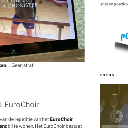
snel en goedko
ten
… Geen straf!
FOTOS
1 EuroChoir
van de repetitie van het
EuroChoir
erg
bij te wonen. Het EuroChoir bestaat