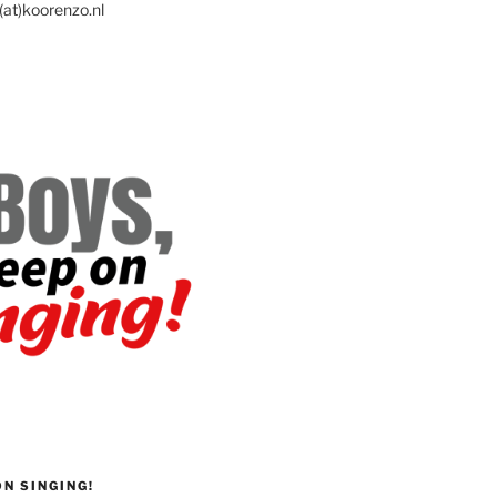
(at)koorenzo.nl
ON SINGING!