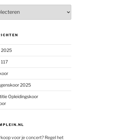
RICHTEN
n 2025
 117
koor
ngenskoor 2025
itie Opleidingskoor
oor
PLEIN.NL
rkoop voor je concert? Regel het