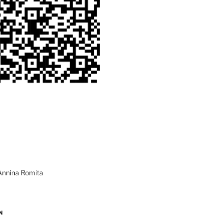
Annina Romita
N