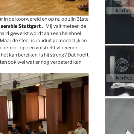
ar in de koorwereld en op nu op zijn 31ste
semble Stuttgart .
Mij valt meteen de
 hard gewerkt wordt aan een heleboel
 Maar de sfeer is ronduit gemoedelijk en
repeteert op een volstrekt vloeiende
j het kan bereiken. Is hij streng? Dat hoeft
eten ook wel wat er nog verbeterd kan