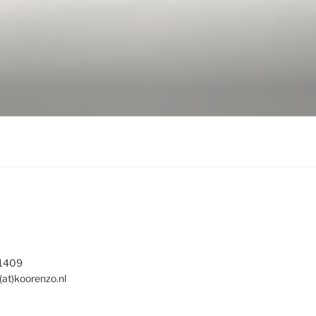
 1409
(at)koorenzo.nl