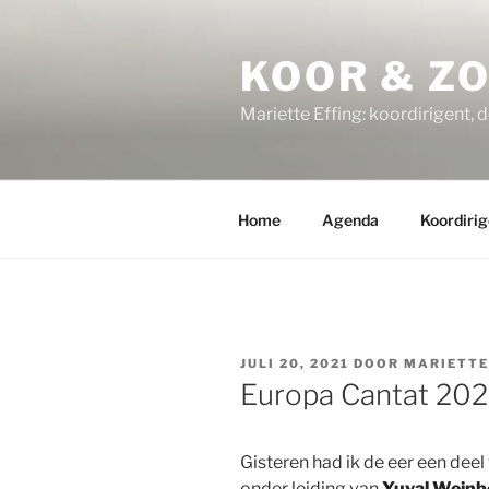
Ga
naar
KOOR & Z
de
inhoud
Mariette Effing: koordirigent, 
Home
Agenda
Koordirig
GEPLAATST
JULI 20, 2021
DOOR
MARIETTE
OP
Europa Cantat 202
Gisteren had ik de eer een deel 
onder leiding van
Yuval Weinb