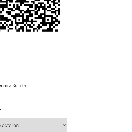
Annina Romita
N