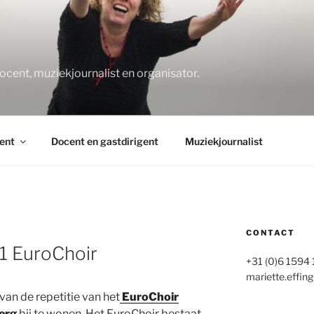
O
docent, muziekjournalist en organisator.
ent
Docent en gastdirigent
Muziekjournalist
CONTACT
1 EuroChoir
+31 (0)6 1594
mariette.effing
van de repetitie van het
EuroChoir
erg
bij te wonen. Het EuroChoir bestaat