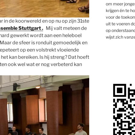
om meer jongen
krijgen én te 
voor de toekom
ar in de koorwereld en op nu op zijn 31ste
uit te voeren d
semble Stuttgart .
Mij valt meteen de
op onderstaand
 hard gewerkt wordt aan een heleboel
wijst zich vanze
 Maar de sfeer is ronduit gemoedelijk en
repeteert op een volstrekt vloeiende
j het kan bereiken. Is hij streng? Dat hoeft
eten ook wel wat er nog verbeterd kan