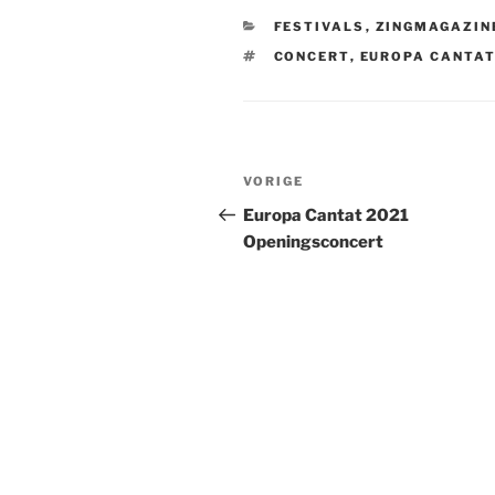
CATEGORIEËN
FESTIVALS
,
ZINGMAGAZIN
TAGS
CONCERT
,
EUROPA CANTA
Bericht
Vorig
VORIGE
navigatie
bericht
Europa Cantat 2021
Openingsconcert