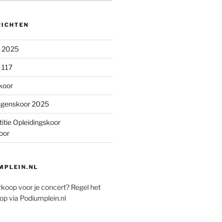
RICHTEN
n 2025
 117
koor
ngenskoor 2025
itie Opleidingskoor
oor
PLEIN.NL
rkoop voor je concert? Regel het
op via Podiumplein.nl