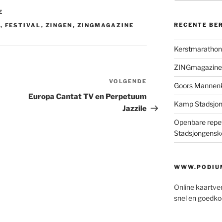
E
RECENTE BE
T
,
FESTIVAL
,
ZINGEN
,
ZINGMAGAZINE
Kerstmaratho
ZINGmagazine
VOLGENDE
Volgend
Goors Mannen
bericht
Europa Cantat TV en Perpetuum
Kamp Stadsjo
Jazzile
Openbare repet
Stadsjongensk
WWW.PODIUM
Online kaartve
snel en goedko