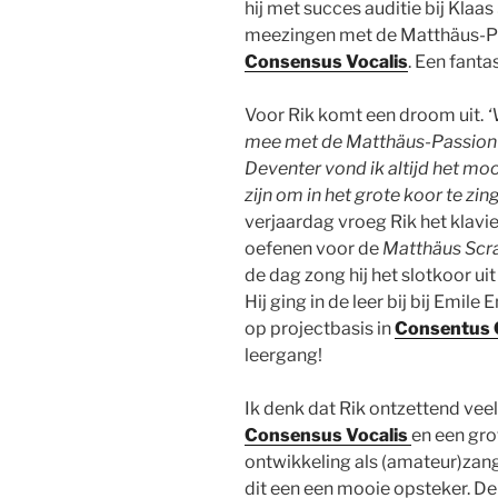
hij met succes auditie bij Kla
meezingen met de Matthäus-Pass
Consensus Vocalis
. Een fanta
Voor Rik komt een droom uit.
‘
mee met de Matthäus-Passion b
Deventer vond ik altijd het mooi
zijn om in het grote koor te zin
verjaardag vroeg Rik het klavi
oefenen voor de
Matthäus Scr
de dag zong hij het slotkoor ui
Hij ging in de leer bij bij Emi
op projectbasis in
Consentus 
leergang!
Ik denk dat Rik ontzettend veel
Consensus Vocalis
en een gro
ontwikkeling als (amateur)zan
dit een een mooie opsteker. De c