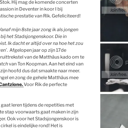
as Stok. Hij mag de komende concerten
ion in Deventer in koor I bij
stische prestatie van Rik. Gefeliciteerd!
Vanaf mijn 8ste jaar zong ik als jongen
ij het Stadsjongenskoor. Die in
st. Ik dacht er altijd over na hoe het zou
gen’
. Afgelopen jaar op zijn 17de
eruittrekstel van de Matthäus kado om te
atch
van Ton Koopman. Aan het eind van
t zijn hoofd dus dat smaakte naar meer.
le Engel en zong de gehele Matthäus mee
Cantzione.
Voor Rik de perfecte
 gaat leren tijdens de repetities met
te stap voorwaarts gaat maken in zijn
ger. Ook voor het Stadsjongenskoor is
irkel is eindelijke rond! Het is