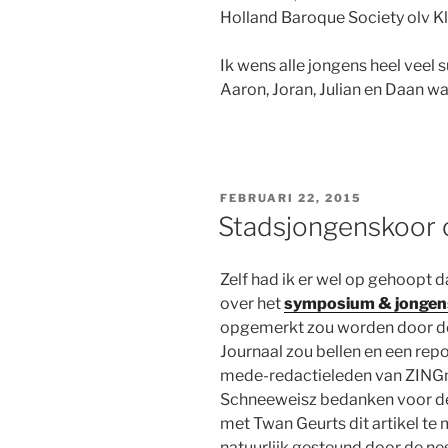
Holland Baroque Society olv Kl
Ik wens alle jongens heel veel 
Aaron, Joran, Julian en Daan wan
GEPLAATST
FEBRUARI 22, 2015
OP
Stadsjongenskoor 
Zelf had ik er wel op gehoopt d
over het
symposium & jongens
opgemerkt zou worden door de
Journaal zou bellen en een repo
mede-redactieleden van ZINGm
Schneeweisz bedanken voor de
met Twan Geurts dit artikel te
natuurlijk gesteund door de ne