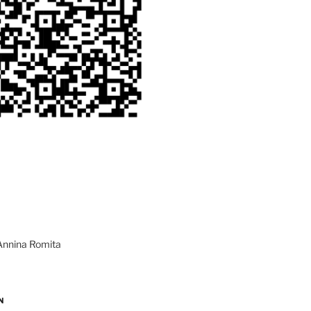
Annina Romita
N