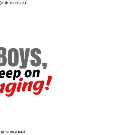
(at)koorenzo.nl
ON SINGING!