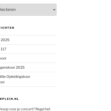
RICHTEN
n 2025
 117
koor
ngenskoor 2025
itie Opleidingskoor
oor
PLEIN.NL
rkoop voor je concert? Regel het