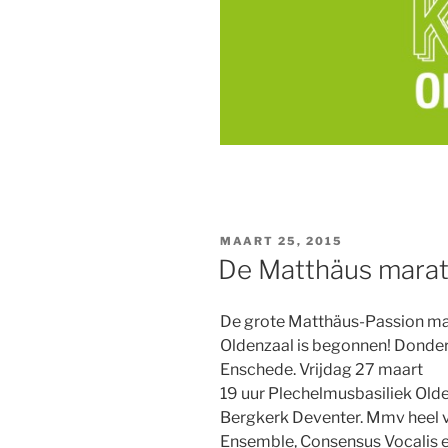
GEPLAATST
MAART 25, 2015
OP
De Matthäus marat
De grote Matthäus-Passion ma
Oldenzaal is begonnen! Donde
Enschede. Vrijdag 27 maart
19 uur Plechelmusbasiliek Olden
Bergkerk Deventer. Mmv heel v
Ensemble, Consensus Vocalis 