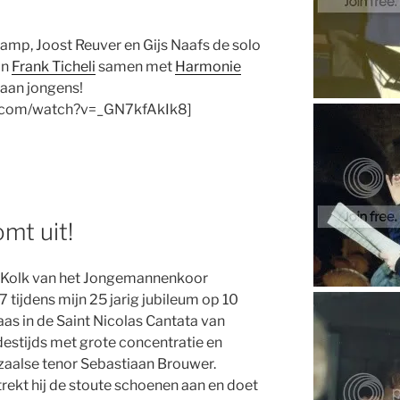
amp, Joost Reuver en Gijs Naafs de solo
an
Frank Ticheli
samen met
Harmonie
aan jongens!
e.com/watch?v=_GN7kfAkIk8]
mt uit!
er Kolk van het Jongemannenkoor
7 tijdens mijn 25 jarig jubileum op 10
klaas in de Saint Nicolas Cantata van
destijds met grote concentratie en
aalse tenor Sebastiaan Brouwer.
trekt hij de stoute schoenen aan en doet