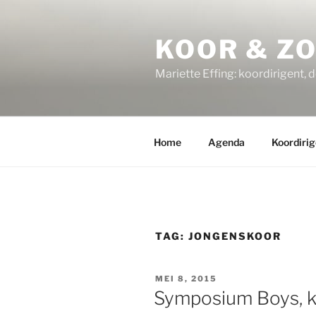
Ga
naar
KOOR & Z
de
inhoud
Mariette Effing: koordirigent, 
Home
Agenda
Koordirig
TAG:
JONGENSKOOR
GEPLAATST
MEI 8, 2015
OP
Symposium Boys, k