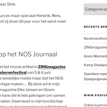
aas Stok.
Categorieën
succes maar speciaal Hendrik, Rens,
t zij doen dit jaar voor het eerst mee!
RECENTE BE
Kerstmaratho
ZINGmagazine
op het NOS Journaal
Goors Mannen
Kamp Stadsjo
at het mooie artikel in
ZINGmagazine
korenfestival
van 5 & 6 juni
Openbare repet
 landelijke media maar dat het NOS
Stadsjongensk
rtage maken…. Bij deze wil ik mijn
agazine Elke Jansen en Oswin
 kans die ik heb gekregen om samen
WWW.PODIUM
 maken. Daarnaast is mijn boodschap
Online kaartve
stor van de jongenskoren in Nederland,