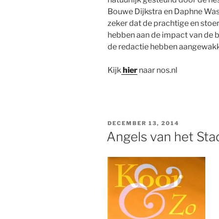
Bouwe Dijkstra en Daphne Was
zeker dat de prachtige en stoe
hebben aan de impact van de 
de redactie hebben aangewakker
Kijk
hier
naar nos.nl
GEPLAATST
DECEMBER 13, 2014
OP
Angels van het St