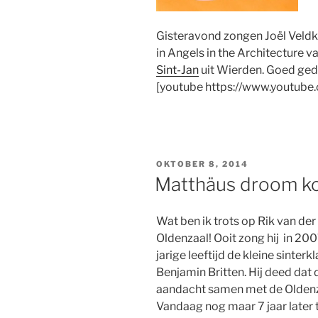
Gisteravond zongen Joël Veldk
in Angels in the Architecture v
Sint-Jan
uit Wierden. Goed ged
[youtube https://www.youtub
GEPLAATST
OKTOBER 8, 2014
OP
Matthäus droom ko
Wat ben ik trots op Rik van d
Oldenzaal! Ooit zong hij in 200
jarige leeftijd de kleine sinter
Benjamin Britten. Hij deed dat 
aandacht samen met de Oldenz
Vandaag nog maar 7 jaar later 