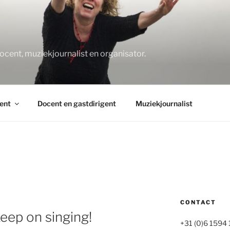
O
docent, muziekjournalist en organisator.
ent
Docent en gastdirigent
Muziekjournalist
CONTACT
eep on singing!
+31 (0)6 1594