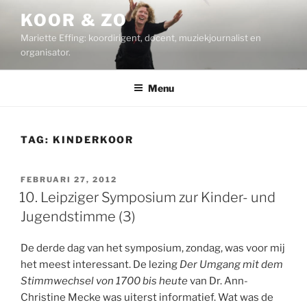
Ga
KOOR & ZO
naar
Mariette Effing: koordirigent, docent, muziekjournalist en
de
organisator.
inhoud
Menu
TAG:
KINDERKOOR
GEPLAATST
FEBRUARI 27, 2012
OP
10. Leipziger Symposium zur Kinder- und
Jugendstimme (3)
De derde dag van het symposium, zondag, was voor mij
het meest interessant. De lezing
Der Umgang mit dem
Stimmwechsel von 1700 bis heute
van Dr. Ann-
Christine Mecke was uiterst informatief. Wat was de