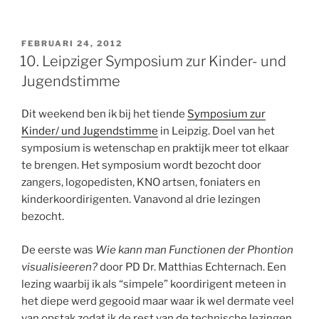
GEPLAATST
FEBRUARI 24, 2012
OP
10. Leipziger Symposium zur Kinder- und
Jugendstimme
Dit weekend ben ik bij het tiende
Symposium zur
Kinder/ und Jugendstimme
in Leipzig. Doel van het
symposium is wetenschap en praktijk meer tot elkaar
te brengen. Het symposium wordt bezocht door
zangers, logopedisten, KNO artsen, foniaters en
kinderkoordirigenten. Vanavond al drie lezingen
bezocht.
De eerste was
Wie kann man Functionen der Phontion
visualisieeren?
door PD Dr. Matthias Echternach. Een
lezing waarbij ik als “simpele” koordirigent meteen in
het diepe werd gegooid maar waar ik wel dermate veel
van opstak zodat ik de rest van de technische lezingen