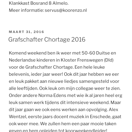
Klankkast Bosrand 8 Almelo.
Meer informatie: servus@koorenzo.nl
GEPLAATST
MAART 31, 2016
OP
Grafschafter Chortage 2016
Komend weekend ben ik weer met 50-60 Duitse en
Nederlandse kinderen in Kloster Frenswegen (Dld)
voor de Grafschafter Chortage. Een hele leuke
belevenis, ieder jaar weer! Ook dit jaar hebben we eer
en leuk pakket aan nieuwe liedjes samengesteld voor
alle leeftijden. Ook leuk om mijn collegae weer te zien.
Onder andere Norma Edens met wie ik al jaren heel erg
leuk samen werk tijdens dit intensieve weekend. Maar
dit jaar gaan we ook eens werken aan opvolging. Alex
Wentzel, eerste jaars docent muziek in Enschede, gaat
ook weer mee. We zullen hem een paar mooie taken
geven en hem opleiden tot koorweekendleider!