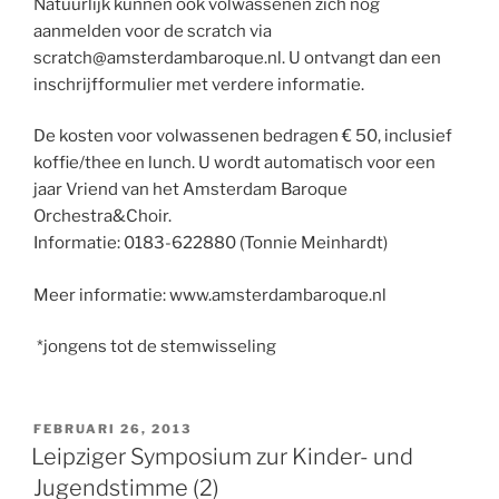
Natuurlijk kunnen ook volwassenen zich nog
aanmelden voor de scratch via
scratch@amsterdambaroque.nl. U ontvangt dan een
inschrijfformulier met verdere informatie.
De kosten voor volwassenen bedragen € 50, inclusief
koffie/thee en lunch. U wordt automatisch voor een
jaar Vriend van het Amsterdam Baroque
Orchestra&Choir.
Informatie: 0183-622880 (Tonnie Meinhardt)
Meer informatie: www.amsterdambaroque.nl
*jongens tot de stemwisseling
GEPLAATST
FEBRUARI 26, 2013
OP
Leipziger Symposium zur Kinder- und
Jugendstimme (2)