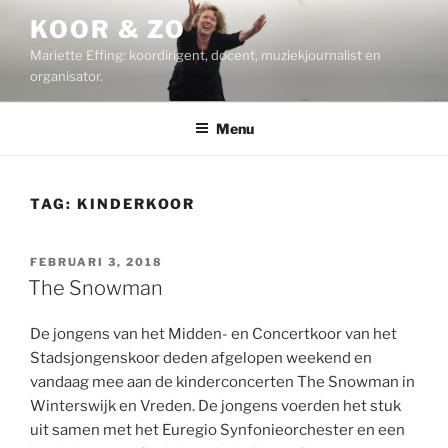
Ga
KOOR & ZO
naar
Mariette Effing: koordirigent, docent, muziekjournalist en
de
organisator.
inhoud
Menu
TAG:
KINDERKOOR
GEPLAATST
FEBRUARI 3, 2018
OP
The Snowman
De jongens van het Midden- en Concertkoor van het
Stadsjongenskoor deden afgelopen weekend en
vandaag mee aan de kinderconcerten The Snowman in
Winterswijk en Vreden. De jongens voerden het stuk
uit samen met het Euregio Synfonieorchester en een