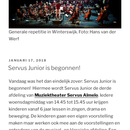
Generale repetitie in Winterswijk. Foto: Hans van der
Werf
GEPLAATST
JANUARI 17, 2018
OP
Servus Junior is begonnen!
Vandaag was het dan eindelijk zover: Servus Junior is
begonnen! Hiermee wordt Servus Junior de derde
afdeling van
Muziektheater Servus Almelo
. Iedere
woensdagmiddag van 14.45 tot 15.45 uur krijgen
kinderen vanaf 6 jaar lessen in zingen, drama en
beweging. De kinderen gaan een eigen voorstelling
maken maar werken ook mee aan de voorstellingen en
optredens van de musical- en klassieke afdeling. Een