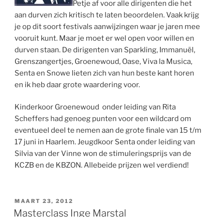
Petje af voor alle dirigenten die het
aan durven zich kritisch te laten beoordelen. Vaak krijg
je op dit soort festivals aanwijzingen waar je jaren mee
vooruit kunt. Maar je moet er wel open voor willen en
durven staan. De dirigenten van Sparkling, Immanuël,
Grenszangertjes, Groenewoud, Oase, Viva la Musica,
Senta en Snowe lieten zich van hun beste kant horen
en ik heb daar grote waardering voor.
Kinderkoor Groenewoud onder leiding van Rita
Scheffers had genoeg punten voor een wildcard om
eventueel deel te nemen aan de grote finale van 15 t/m
17 juni in Haarlem. Jeugdkoor Senta onder leiding van
Silvia van der Vinne won de stimuleringsprijs van de
KCZB en de KBZON. Allebeide prijzen wel verdiend!
GEPLAATST
MAART 23, 2012
OP
Masterclass Inge Marstal