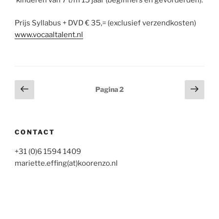
kinderen van 7 t/m 15 jaar (beginners en gevorderden).
Prijs Syllabus + DVD € 35,= (exclusief verzendkosten)
www.vocaaltalent.nl
Berichten
Vorige
Volg
Pagina
2
pagina
pagi
paginering
CONTACT
+31 (0)6 1594 1409
mariette.effing(at)koorenzo.nl