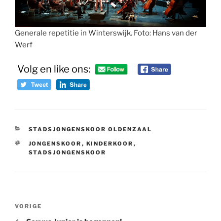
Generale repetitie in Winterswijk. Foto: Hans van der
Werf
Volg en like ons:
CATEGORIEËN
STADSJONGENSKOOR OLDENZAAL
TAGS
JONGENSKOOR
,
KINDERKOOR
,
STADSJONGENSKOOR
Bericht
Vorig
VORIGE
navigatie
bericht