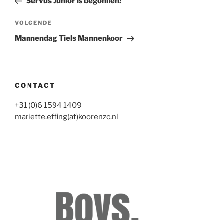
Servus Junior is begonnen!
Volgend
VOLGENDE
bericht
Mannendag Tiels Mannenkoor
CONTACT
+31 (0)6 1594 1409
mariette.effing(at)koorenzo.nl