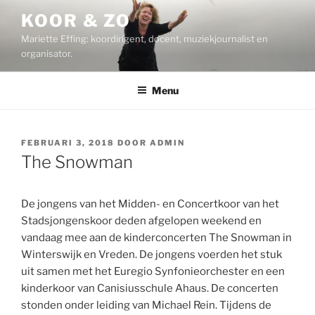
Ga
KOOR & ZO
naar
Mariette Effing: koordirigent, docent, muziekjournalist en
de
organisator.
inhoud
Menu
GEPLAATST
FEBRUARI 3, 2018
DOOR
ADMIN
OP
The Snowman
De jongens van het Midden- en Concertkoor van het
Stadsjongenskoor deden afgelopen weekend en
vandaag mee aan de kinderconcerten The Snowman in
Winterswijk en Vreden. De jongens voerden het stuk
uit samen met het Euregio Synfonieorchester en een
kinderkoor van Canisiusschule Ahaus. De concerten
stonden onder leiding van Michael Rein. Tijdens de