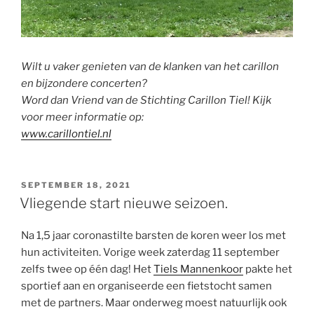
Wilt u vaker genieten van de klanken van het carillon
en bijzondere concerten?
Word dan Vriend van de Stichting Carillon Tiel! Kijk
voor meer informatie op:
www.carillontiel.nl
GEPLAATST
SEPTEMBER 18, 2021
OP
Vliegende start nieuwe seizoen.
Na 1,5 jaar coronastilte barsten de koren weer los met
hun activiteiten. Vorige week zaterdag 11 september
zelfs twee op één dag! Het
Tiels Mannenkoor
pakte het
sportief aan en organiseerde een fietstocht samen
met de partners. Maar onderweg moest natuurlijk ook