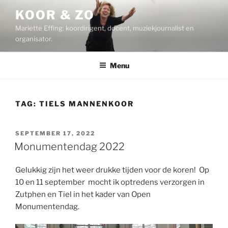
Ga
KOOR & ZO
naar
Mariette Effing: koordirigent, docent, muziekjournalist en
de
organisator.
inhoud
Menu
TAG:
TIELS MANNENKOOR
GEPLAATST
SEPTEMBER 17, 2022
OP
Monumentendag 2022
Gelukkig zijn het weer drukke tijden voor de koren! Op
10 en 11 september mocht ik optredens verzorgen in
Zutphen en Tiel in het kader van Open
Monumentendag.