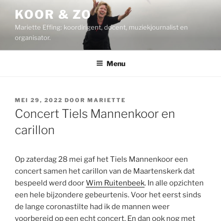
Ga
KOOR & ZO
naar
Mariette Effing: koordirigent, docent, muziekjournalist en
de
organisator.
inhoud
Menu
GEPLAATST
MEI 29, 2022
DOOR
MARIETTE
OP
Concert Tiels Mannenkoor en
carillon
Op zaterdag 28 mei gaf het Tiels Mannenkoor een
concert samen het carillon van de Maartenskerk dat
bespeeld werd door
Wim Ruitenbeek
. In alle opzichten
een hele bijzondere gebeurtenis. Voor het eerst sinds
de lange coronastilte had ik de mannen weer
voorbereid op een echt concert. En dan ook nog met