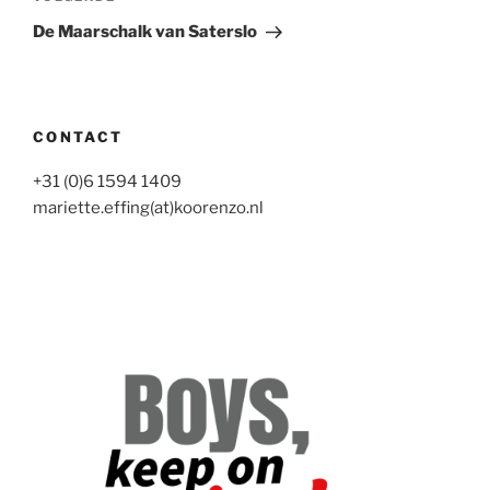
bericht
De Maarschalk van Saterslo
CONTACT
+31 (0)6 1594 1409
mariette.effing(at)koorenzo.nl