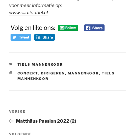
voor meer informatie op:
www.carillontiel.nl
Volg en like ons:
CATEGORIEËN
TIELS MANNENKOOR
TAGS
CONCERT
,
DIRIGEREN
,
MANNENKOOR
,
TIELS
MANNENKOOR
Bericht
Vorig
VORIGE
navigatie
bericht
Matthäus Passion 2022 (2)
Volgend
VOLGENDE