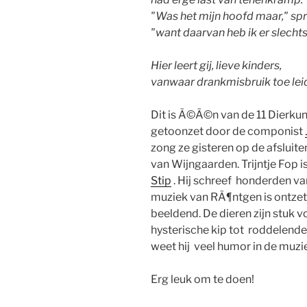
"Was het mijn hoofd maar," spr
"want daarvan heb ik er slechts 
Hier leert gij, lieve kinders,
vanwaar drankmisbruik toe lei
Dit is Ã©Ã©n van de 11 Dierkun
getoonzet door de componist
zong ze gisteren op de afsluit
van Wijngaarden. Trijntje Fop
Stip
. Hij schreef honderden va
muziek van RÃ¶ntgen is ontzett
beeldend. De dieren zijn stuk v
hysterische kip tot roddelende
weet hij veel humor in de muzi
Erg leuk om te doen!