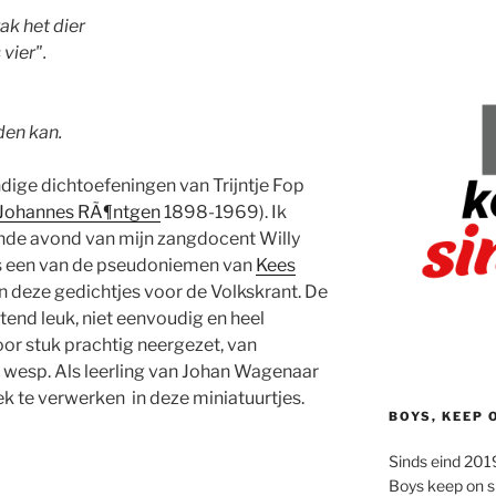
ak het dier
vier".
den kan.
dige dichtoefeningen van Trijntje Fop
Johannes RÃ¶ntgen
1898-1969). Ik
ende avond van mijn zangdocent Willy
 is een van de pseudoniemen van
Kees
n deze gedichtjes voor de Volkskrant. De
end leuk, niet eenvoudig en heel
oor stuk prachtig neergezet, van
 wesp. Als leerling van Johan Wagenaar
ek te verwerken in deze miniatuurtjes.
BOYS, KEEP 
Sinds eind 2019
Boys keep on s