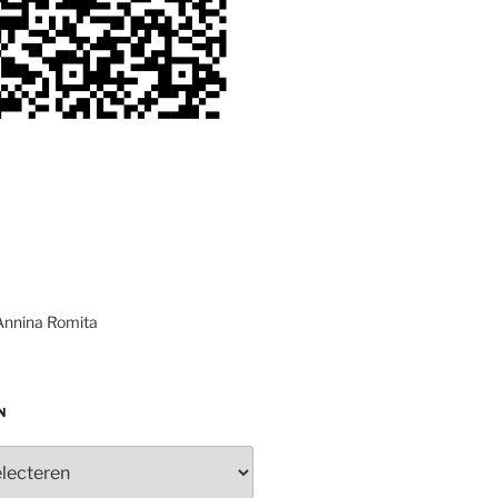
Annina Romita
N