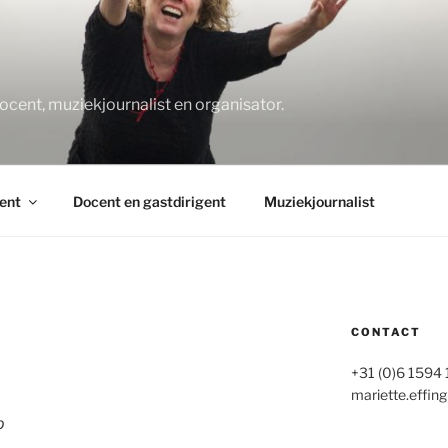
O
docent, muziekjournalist en organisator.
ent
Docent en gastdirigent
Muziekjournalist
CONTACT
+31 (0)6 1594
mariette.effing
p