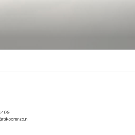
 1409
(at)koorenzo.nl