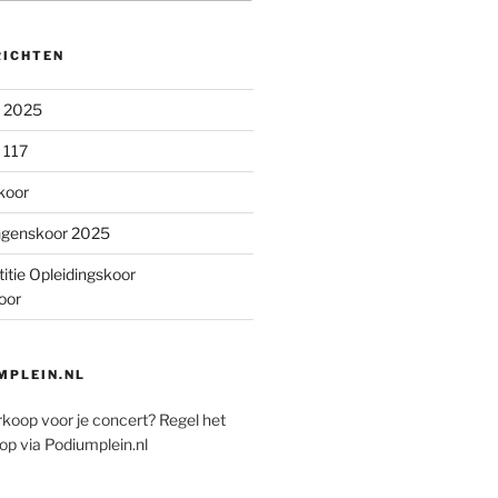
RICHTEN
n 2025
 117
koor
ngenskoor 2025
itie Opleidingskoor
oor
PLEIN.NL
rkoop voor je concert? Regel het
op via Podiumplein.nl