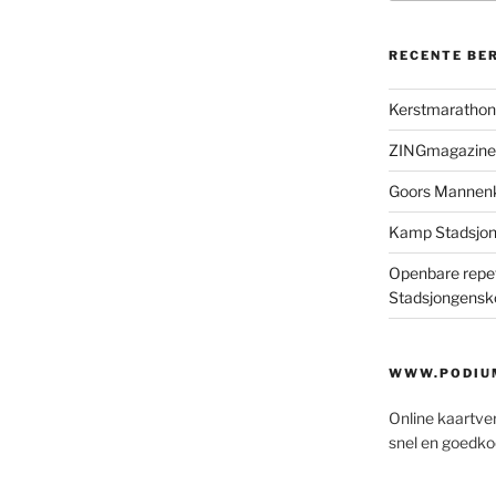
RECENTE BE
Kerstmaratho
ZINGmagazine
Goors Mannen
Kamp Stadsjo
Openbare repet
Stadsjongensk
WWW.PODIUM
Online kaartve
snel en goedko