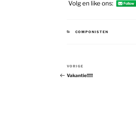
Volg en like ons:
CATEGORIEËN
COMPONISTEN
Bericht
Vorig
VORIGE
navigatie
bericht
Vakantie!!!!!