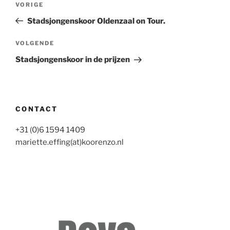
Vorig
VORIGE
navigatie
bericht
Stadsjongenskoor Oldenzaal on Tour.
Volgend
VOLGENDE
bericht
Stadsjongenskoor in de prijzen
CONTACT
+31 (0)6 1594 1409
mariette.effing(at)koorenzo.nl