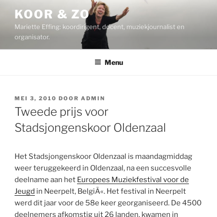
Ga
KOOR & ZO
naar
Mariette Effing: koordirigent, docent, muziekjournalist en
de
organisator.
inhoud
Menu
GEPLAATST
MEI 3, 2010
DOOR
ADMIN
OP
Tweede prijs voor
Stadsjongenskoor Oldenzaal
Het Stadsjongenskoor Oldenzaal is maandagmiddag
weer teruggekeerd in Oldenzaal, na een succesvolle
deelname aan het
Europees Muziekfestival voor de
Jeugd
in Neerpelt, BelgiÃ«. Het festival in Neerpelt
werd dit jaar voor de 58e keer georganiseerd. De 4500
deelnemers afkomstig uit 26 landen, kwamen in