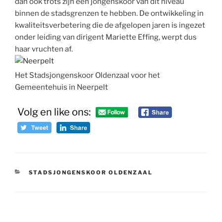
dan ook trots zijn een jongenskoor van dit niveau
binnen de stadsgrenzen te hebben. De ontwikkeling in
kwaliteitsverbetering die de afgelopen jaren is ingezet
onder leiding van dirigent Mariette Effing, werpt dus
haar vruchten af.
Het Stadsjongenskoor Oldenzaal voor het
Gemeentehuis in Neerpelt
Volg en like ons:
CATEGORIEËN
STADSJONGENSKOOR OLDENZAAL
Bericht