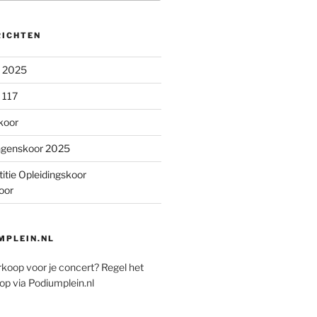
RICHTEN
n 2025
 117
koor
ngenskoor 2025
itie Opleidingskoor
oor
PLEIN.NL
rkoop voor je concert? Regel het
op via Podiumplein.nl