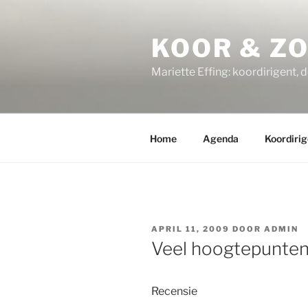
Ga
naar
KOOR & Z
de
inhoud
Mariette Effing: koordirigent, 
Home
Agenda
Koordirig
GEPLAATST
APRIL 11, 2009
DOOR
ADMIN
OP
Veel hoogtepunten
Recensie