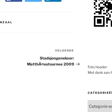
ENZAAL
VOLGENDE
Volgend
bericht
Stadsjongenskoor:
MatthÃ¤ustournee 2009
Foto header:
Met dank aan 
CATEGORIEË
Categorieën