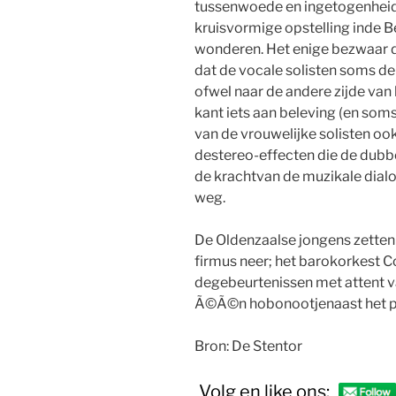
tussenwoede en ingetogenheid, 
kruisvormige opstelling inde 
wonderen. Het enige bezwaar d
dat de vocale solisten soms de
ofwel naar de andere zijde va
kant iets aan beleving (en soms
van de vrouwelijke solisten o
destereo-effecten die de dubbe
de krachtvan de muzikale dial
weg.
De Oldenzaalse jongens zette
firmus neer; het barokorkest
degebeurtenissen met attent v
Ã©Ã©n hobonootjenaast het 
Bron: De Stentor
Volg en like ons: