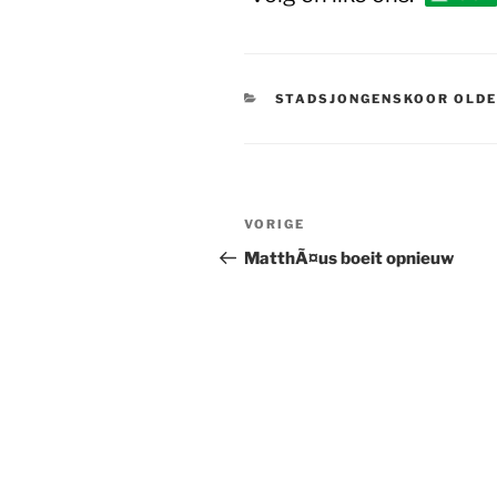
CATEGORIEËN
STADSJONGENSKOOR OLD
Bericht
Vorig
VORIGE
navigatie
bericht
MatthÃ¤us boeit opnieuw