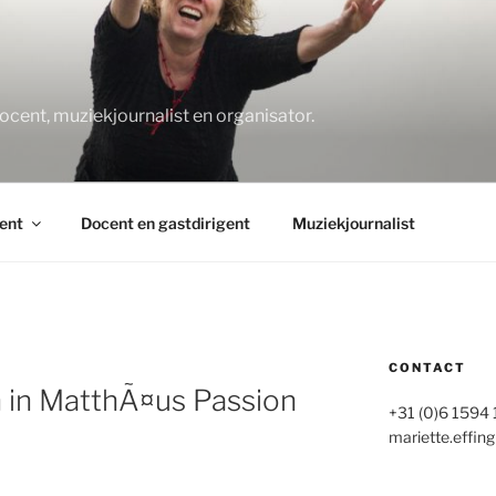
O
docent, muziekjournalist en organisator.
ent
Docent en gastdirigent
Muziekjournalist
CONTACT
 in MatthÃ¤us Passion
+31 (0)6 1594
mariette.effing