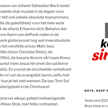
ion van Johann Sebastian Bach isniet
peelde stuk muziek in de dagen voor
r telt ook enkele absolute topnummers,
die de geliefdheid voor het hele werk
: de altaria Erbarme dich. Behalve dat
oor Karin van dePoel) vielen in de
gkerk gisteravond nog wel meerabsolute
 het verstilde arioso Mein Jesu
le (tenor Christian Dietz), de
 Otto), de basaria Komm sÃ¼sses Kreuz
 nunist mein Jesus hin (met die sublieme
lis). En vooral de doorleefde verteltrant
de rol van de evangelist (soms zelfs met
 kun je het niet wensen. De bas Tom Sol
temgeluid in de Christusrol.
BOYS, KEEP 
egenover elkaar, geleid metswingende
Sinds eind 2019
Klaas Stok, met felle contrasten
Boys keep on s