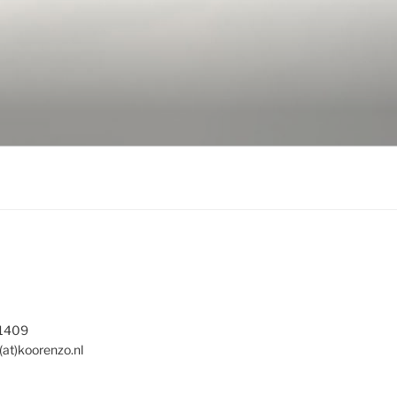
 1409
(at)koorenzo.nl