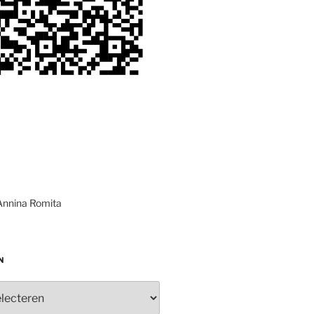
Annina Romita
N