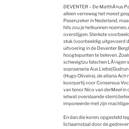
DEVENTER – De MatthÃ¤us Pass
alleen verreweg het meest ges
Pasen,zeker in Nederland, maa
hits zou je hetkunnen noemen, 
overstijgen. Sterkste voorbeeld
stuk (voorbeeldig uitgevoerd d
uitvoering in de Deventer Ber
hoogtepunten te beleven. Zoals
schweigtzu falschen LÃ¼gen stil
sopraanaria Aus Liebe(Gudrun
(Hugo Oliveira), de altaria Ach
koorpartij voor Consensus Voca
van tenor Nico van derMeel in 
ietwat overslaande stem):beter
imponeerde met zijn machtiges
En dan die koren, opgesteld t
lichaamstaal door de gedreven 