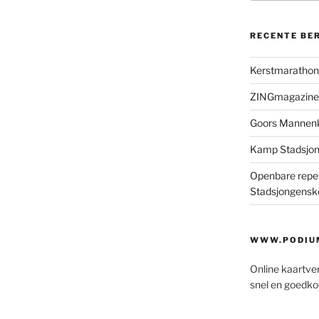
RECENTE BE
Kerstmaratho
ZINGmagazine
Goors Mannen
Kamp Stadsjo
Openbare repet
Stadsjongensk
WWW.PODIUM
Online kaartve
snel en goedko