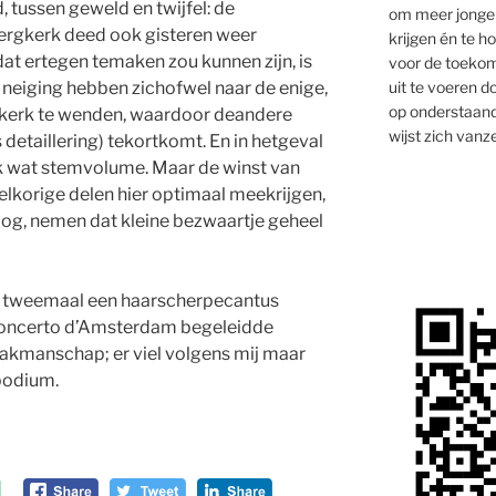
tussen geweld en twijfel: de
om meer jongen
Bergkerk deed ook gisteren weer
krijgen én te 
at ertegen temaken zou kunnen zijn, is
voor de toekom
uit te voeren d
 neiging hebben zichofwel naar de enige,
op onderstaand
n kerk te wenden, waardoor deandere
wijst zich vanze
 detaillering) tekortkomt. En in hetgeval
ok wat stemvolume. Maar de winst van
lkorige delen hier optimaal meekrijgen,
oog, nemen dat kleine bezwaartje geheel
n tweemaal een haarscherpecantus
 Concerto d’Amsterdam begeleidde
akmanschap; er viel volgens mij maar
podium.