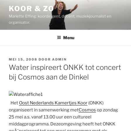
Ga
KOOR & ZO
naar
Mariette Effing: koordirigent, docent, muziekjournalist en
de
organisator.
inhoud
Menu
GEPLAATST
MEI 15, 2008
DOOR
ADMIN
OP
Water inspireert ONKK tot concert
bij Cosmos aan de Dinkel
Het
Oost Nederlands Kamertjes Koor
(ONKK)
organiseert in samenwerking met
Cosmos
op zondag
25 mei a.s. vanaf 13.00 uur een cultureel
middagprogramma. Dezeomgeving heeft het ONKK