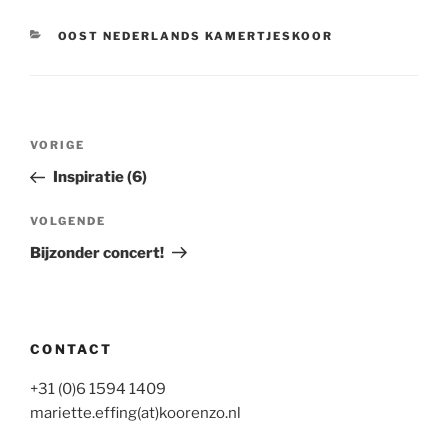
CATEGORIEËN
OOST NEDERLANDS KAMERTJESKOOR
Bericht
Vorig
VORIGE
navigatie
bericht
Inspiratie (6)
Volgend
VOLGENDE
bericht
Bijzonder concert!
CONTACT
+31 (0)6 1594 1409
mariette.effing(at)koorenzo.nl