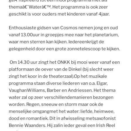
geÃ¯nspireerd tot een mooi programma met als
themaâ€˜Waterâ€™. Het programma is ook zeer
geschikt is voor ouders met kinderen vanaf 4jaar.
Enthousiaste gidsen van Cosmos nemen jong en oud
vanaf 13.00uur in groepjes mee naar het planetarium,
waar men sterren kan kijken. Iedereenkrijgt de
gelegenheid door een grote zonnetelescoop te kijken.
Om 14.30 uur zingt het ONKK bij mooi weer vanaf een
platformaan de oever van de Dinkel (bij slecht weer
zingt het koor in de theaterzaal).Op het muzikale
programma staan diverse liederen van o.a. Elgar,
VaughanWilliams, Barber en Andriessen. Het thema
water zal op zeer verschillendemanieren bezongen
worden. Regen, sneeuw en storm maar ook de
menselijke omgangmet het water: liefde, heimwee,
dood en romantiek. Dit in afwisseling metsaxofonist
Bennie Waanders. Hij zalin ieder geval een Irish Reel