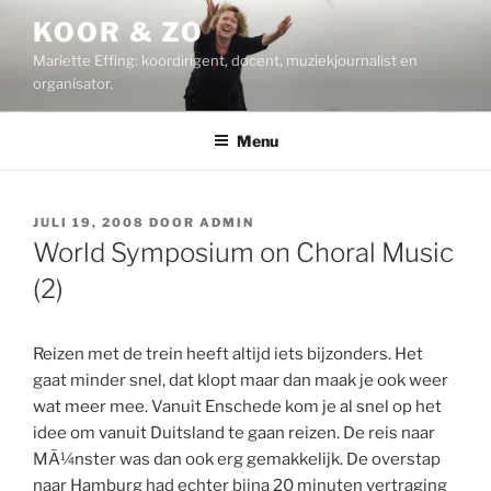
Ga
KOOR & ZO
naar
Mariette Effing: koordirigent, docent, muziekjournalist en
de
organisator.
inhoud
Menu
GEPLAATST
JULI 19, 2008
DOOR
ADMIN
OP
World Symposium on Choral Music
(2)
Reizen met de trein heeft altijd iets bijzonders. Het
gaat minder snel, dat klopt maar dan maak je ook weer
wat meer mee. Vanuit Enschede kom je al snel op het
idee om vanuit Duitsland te gaan reizen. De reis naar
MÃ¼nster was dan ook erg gemakkelijk. De overstap
naar Hamburg had echter bijna 20 minuten vertraging