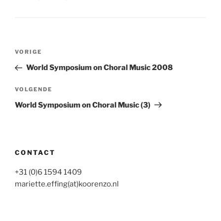
Bericht
Vorig
VORIGE
navigatie
bericht
World Symposium on Choral Music 2008
Volgend
VOLGENDE
bericht
World Symposium on Choral Music (3)
CONTACT
+31 (0)6 1594 1409
mariette.effing(at)koorenzo.nl