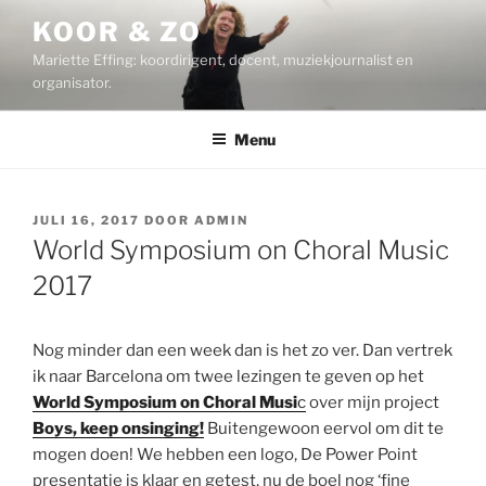
Ga
KOOR & ZO
naar
Mariette Effing: koordirigent, docent, muziekjournalist en
de
organisator.
inhoud
Menu
GEPLAATST
JULI 16, 2017
DOOR
ADMIN
OP
World Symposium on Choral Music
2017
Nog minder dan een week dan is het zo ver. Dan vertrek
ik naar Barcelona om twee lezingen te geven op het
World Symposium on Choral Musi
c
over mijn project
Boys, keep onsinging!
Buitengewoon eervol om dit te
mogen doen! We hebben een logo, De Power Point
presentatie is klaar en getest, nu de boel nog ‘fine