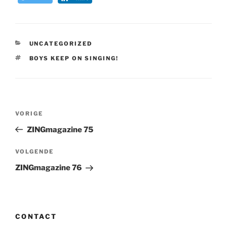
CATEGORIEËN
UNCATEGORIZED
TAGS
BOYS KEEP ON SINGING!
Bericht
Vorig
VORIGE
navigatie
bericht
ZINGmagazine 75
Volgend
VOLGENDE
bericht
ZINGmagazine 76
CONTACT