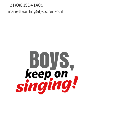
+31 (0)6 1594 1409
mariette.effing(at)koorenzo.nl