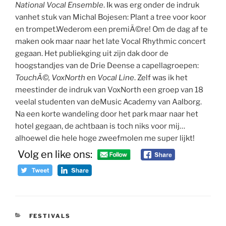
National Vocal Ensemble
. Ik was erg onder de indruk
vanhet stuk van Michal Bojesen: Plant a tree voor koor
en trompet.Wederom een premiÃ©re! Om de dag af te
maken ook maar naar het late Vocal Rhythmic concert
gegaan. Het publiekging uit zijn dak door de
hoogstandjes van de Drie Deense a capellagroepen:
TouchÃ©, VoxNorth
en
Vocal Line
. Zelf was ik het
meestinder de indruk van VoxNorth een groep van 18
veelal studenten van deMusic Academy van Aalborg.
Na een korte wandeling door het park maar naar het
hotel gegaan, de achtbaan is toch niks voor mij…
alhoewel die hele hoge zweefmolen me super lijkt!
Volg en like ons:
CATEGORIEËN
FESTIVALS