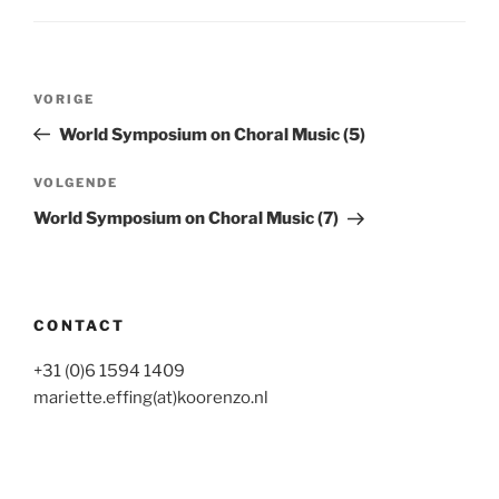
Bericht
Vorig
VORIGE
navigatie
bericht
World Symposium on Choral Music (5)
Volgend
VOLGENDE
bericht
World Symposium on Choral Music (7)
CONTACT
+31 (0)6 1594 1409
mariette.effing(at)koorenzo.nl