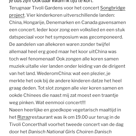
je dus zijn! Ook daar kwam ik tijd te kort.
Terugnaar Tivoli Gardens voor het concert
Songbridge
project
. Vier kinderkoren uitverschillende landen:
China, Hongarije, Denemarken en Canada gavensamen
een concert. Ieder koor zong een volkslied en een stuk
datspeciaal voor het symposium was gecomponeerd.
De aandelen van allekoren waren zonder twijfel
allemaal heel erg goed maar het koor uitChina was
toch wel fenomenaal! Ook zongen alle koren samen
muziek uitalle vier landen onder leiding van de dirigent
van het land. WederomChina: wat een plezier, je
merkte het ook bij de andere kinderen datze het heel
graag deden. Tot slot zongen alle vier koren samen en
ookde Chinees die naast mij zat moest een traantje
weg pinken. Wat eenmooi concert!!!
Naeen heerlijke en goedkope vegetarisch maaltijd in
het
Rizraz
restaurant was ik om 19.00 uur terug in de
Tivoli Concerthall voorhet tweede concert van de dag
door het
Danisch National Girls Choir
en
Danisch