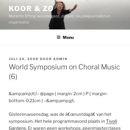
Ga
KOOR & ZO
naar
Mariette Effing: koordirigent, docent, muziekjournalist en
de
organisator.
inhoud
Menu
GEPLAATST
JULI 24, 2008
DOOR
ADMIN
OP
World Symposium on Choral Music
(6)
&amp;amp;lt;!– @page { margin: 2cm } P { margin-
bottom: 0.21cm } –&amp;amp;gt;
Gisteren,woensdag, was de â€œrustdagâ€ van het
symposium. Het hele programmavond plaats in
Tivoli
Gardens.
Er waren geen workshops, geenmasterclases