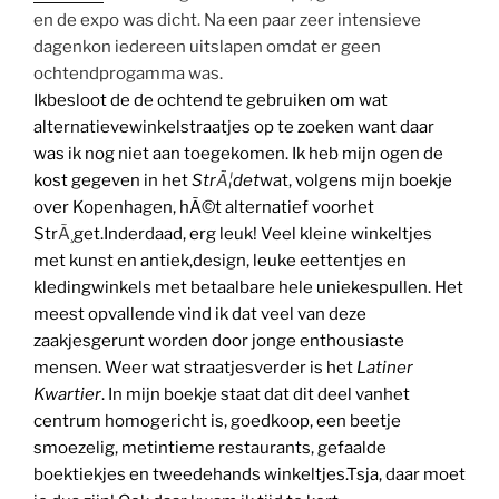
en de expo was dicht. Na een paar zeer intensieve
dagenkon iedereen uitslapen omdat er geen
ochtendprogamma was.
Ikbesloot de de ochtend te gebruiken om wat
alternatievewinkelstraatjes op te zoeken want daar
was ik nog niet aan toegekomen. Ik heb mijn ogen de
kost gegeven in het
Str
Ã¦
det
wat, volgens mijn boekje
over Kopenhagen, hÃ©t alternatief voorhet
Str
Ã¸
get.Inderdaad, erg leuk! Veel kleine winkeltjes
met kunst en antiek,design, leuke eettentjes en
kledingwinkels met betaalbare hele uniekespullen. Het
meest opvallende vind ik dat veel van deze
zaakjesgerunt worden door jonge enthousiaste
mensen. Weer wat straatjesverder is het
Latiner
Kwartier
. In mijn boekje staat dat dit deel vanhet
centrum homogericht is, goedkoop, een beetje
smoezelig, metintieme restaurants, gefaalde
boektiekjes en tweedehands winkeltjes.Tsja, daar moet