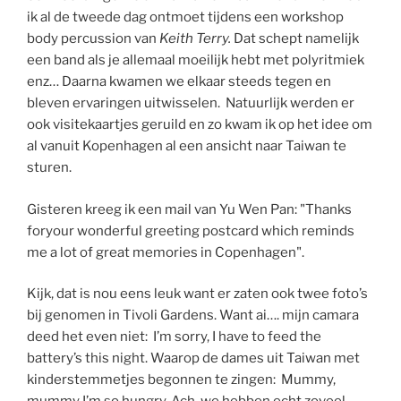
ik al de tweede dag ontmoet tijdens een workshop
body percussion van
Keith Terry.
Dat schept namelijk
een band als je allemaal moeilijk hebt met polyritmiek
enz… Daarna kwamen we elkaar steeds tegen en
bleven ervaringen uitwisselen. Natuurlijk werden er
ook visitekaartjes geruild en zo kwam ik op het idee om
al vanuit Kopenhagen al een ansicht naar Taiwan te
sturen.
Gisteren kreeg ik een mail van Yu Wen Pan:
"Thanks
foryour wonderful greeting postcard which reminds
me a lot of great memories in Copenhagen".
Kijk, dat is nou eens leuk want er zaten ook twee foto’s
bij genomen in Tivoli Gardens. Want ai…. mijn camara
deed het even niet: I’m sorry, I have to feed the
battery’s this night. Waarop de dames uit Taiwan met
kinderstemmetjes begonnen te zingen: Mummy,