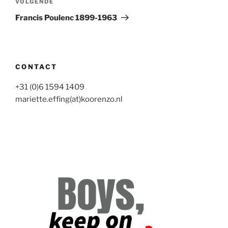
Volgend
VOLGENDE
bericht
Francis Poulenc 1899-1963
CONTACT
+31 (0)6 1594 1409
mariette.effing(at)koorenzo.nl