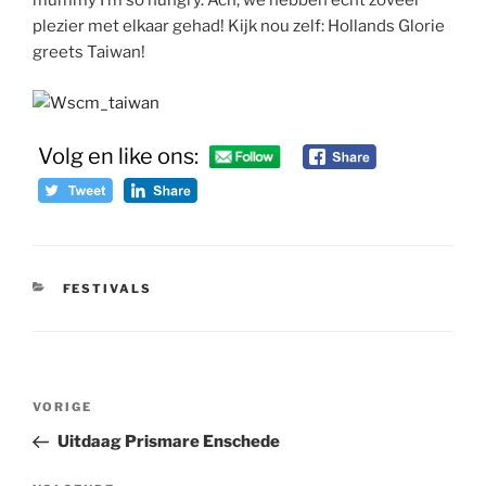
mummy I’m so hungry. Ach, we hebben echt zoveel
plezier met elkaar gehad! Kijk nou zelf: Hollands Glorie
greets Taiwan!
Volg en like ons:
CATEGORIEËN
FESTIVALS
Bericht
Vorig
VORIGE
navigatie
bericht
Uitdaag Prismare Enschede