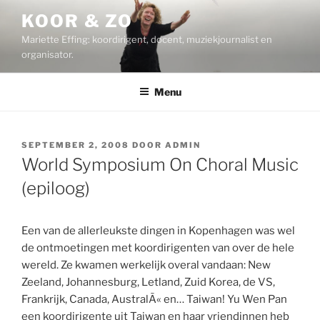
Ga
KOOR & ZO
naar
Mariette Effing: koordirigent, docent, muziekjournalist en
de
organisator.
inhoud
Menu
GEPLAATST
SEPTEMBER 2, 2008
DOOR
ADMIN
OP
World Symposium On Choral Music
(epiloog)
Een van de allerleukste dingen in Kopenhagen was wel
de ontmoetingen met koordirigenten van over de hele
wereld. Ze kwamen werkelijk overal vandaan: New
Zeeland, Johannesburg, Letland, Zuid Korea, de VS,
Frankrijk, Canada, AustralÃ« en… Taiwan! Yu Wen Pan
een koordirigente uit Taiwan en haar vriendinnen heb