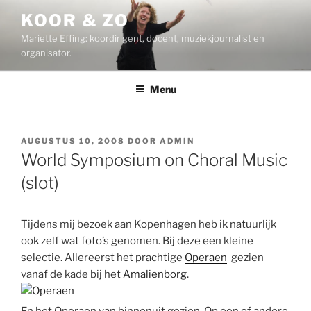
Ga
KOOR & ZO
naar
Mariette Effing: koordirigent, docent, muziekjournalist en
de
organisator.
inhoud
Menu
GEPLAATST
AUGUSTUS 10, 2008
DOOR
ADMIN
OP
World Symposium on Choral Music
(slot)
Tijdens mij bezoek aan Kopenhagen heb ik natuurlijk
ook zelf wat foto’s genomen. Bij deze een kleine
selectie. Allereerst het prachtige
Operaen
gezien
vanaf de kade bij het
Amalienborg
.