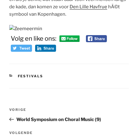
de kade, dan komen ze voor
Den Lille Havfrue
hÃ©t
symbool van Kopenhagen.
Volg en like ons:
CATEGORIEËN
FESTIVALS
Bericht
Vorig
VORIGE
navigatie
bericht
World Symposium on Choral Music (9)
Volgend
VOLGENDE