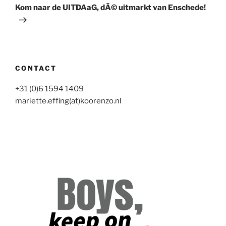
bericht
Kom naar de UITDAaG, dÃ© uitmarkt van Enschede!
CONTACT
+31 (0)6 1594 1409
mariette.effing(at)koorenzo.nl