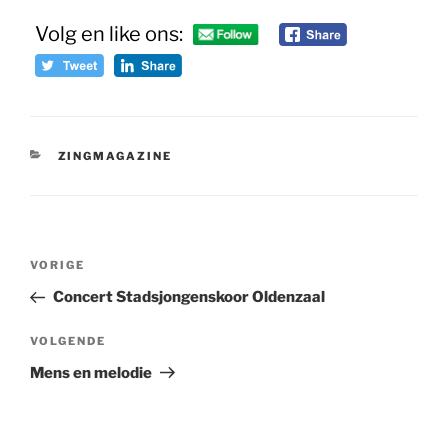
Volg en like ons:
CATEGORIEËN
ZINGMAGAZINE
Bericht
Vorig
VORIGE
navigatie
bericht
Concert Stadsjongenskoor Oldenzaal
Volgend
VOLGENDE
bericht
Mens en melodie