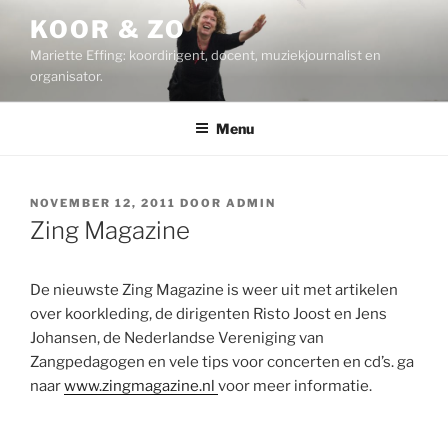
Ga
KOOR & ZO
naar
Mariette Effing: koordirigent, docent, muziekjournalist en
de
organisator.
inhoud
Menu
GEPLAATST
NOVEMBER 12, 2011
DOOR
ADMIN
OP
Zing Magazine
De nieuwste Zing Magazine is weer uit met artikelen
over koorkleding, de dirigenten Risto Joost en Jens
Johansen, de Nederlandse Vereniging van
Zangpedagogen en vele tips voor concerten en cd’s. ga
naar
www.zingmagazine.nl
voor meer informatie.