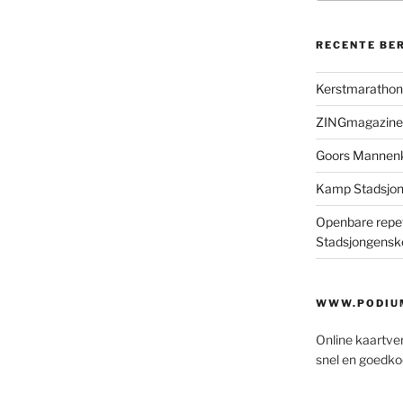
RECENTE BE
Kerstmaratho
ZINGmagazine
Goors Mannen
Kamp Stadsjo
Openbare repet
Stadsjongensk
WWW.PODIUM
Online kaartve
snel en goedko