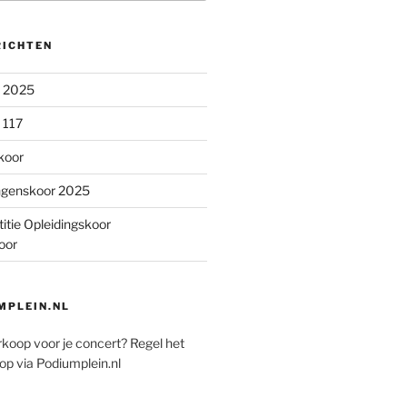
RICHTEN
n 2025
 117
koor
ngenskoor 2025
itie Opleidingskoor
oor
PLEIN.NL
rkoop voor je concert? Regel het
op via Podiumplein.nl