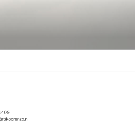
 1409
(at)koorenzo.nl