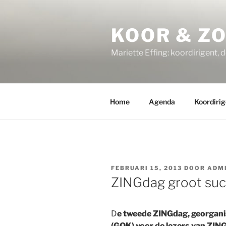
Ga
naar
KOOR & Z
de
inhoud
Mariette Effing: koordirigent, 
Home
Agenda
Koordirig
GEPLAATST
FEBRUARI 15, 2013
DOOR
ADM
OP
ZINGdag groot su
D
e tweede ZINGdag, georgan
(GOK) voor de lezers van
ZIN