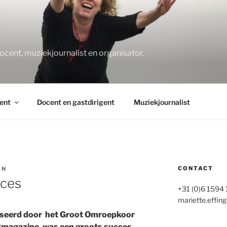
O
docent, muziekjournalist en organisator.
ent
Docent en gastdirigent
Muziekjournalist
CONTACT
IN
cces
+31 (0)6 1594
mariette.effing
iseerd door het Groot Omroepkoor
Gmagazine
, was een groots succes.