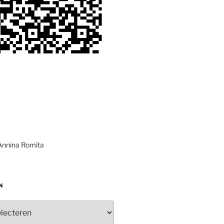
Annina Romita
N