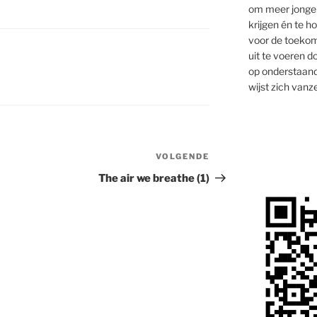
om meer jongen
krijgen én te 
voor de toekom
uit te voeren d
op onderstaand
wijst zich vanze
VOLGENDE
Volgend
bericht
The air we breathe (1)