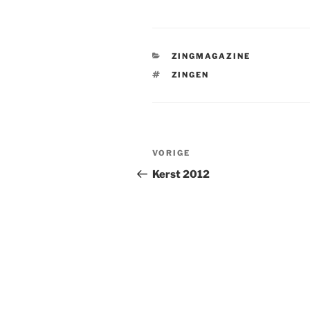
CATEGORIEËN
ZINGMAGAZINE
TAGS
ZINGEN
Bericht
Vorig
VORIGE
navigatie
bericht
Kerst 2012