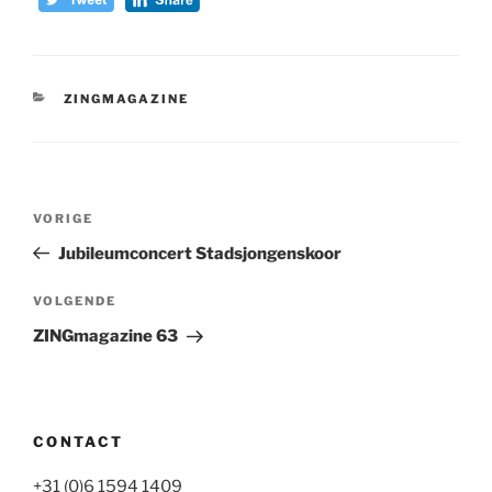
CATEGORIEËN
ZINGMAGAZINE
Bericht
Vorig
VORIGE
navigatie
bericht
Jubileumconcert Stadsjongenskoor
Volgend
VOLGENDE
bericht
ZINGmagazine 63
CONTACT
+31 (0)6 1594 1409