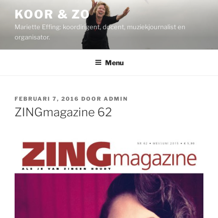
Ga
KOOR & ZO
naar
Mariette Effing: koordirigent, docent, muziekjournalist en
de
organisator.
inhoud
Menu
GEPLAATST
FEBRUARI 7, 2016
DOOR
ADMIN
OP
ZINGmagazine 62