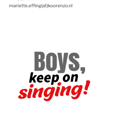
mariette.effing(at)koorenzo.nl