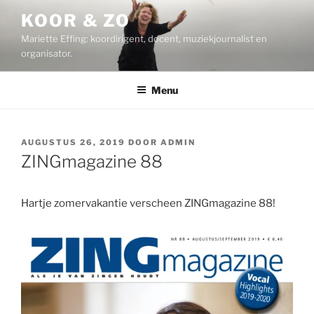
Ga
KOOR & ZO
naar
Mariette Effing: koordirigent, docent, muziekjournalist en
de
organisator.
inhoud
Menu
GEPLAATST
AUGUSTUS 26, 2019
DOOR
ADMIN
OP
ZINGmagazine 88
Hartje zomervakantie verscheen ZINGmagazine 88!