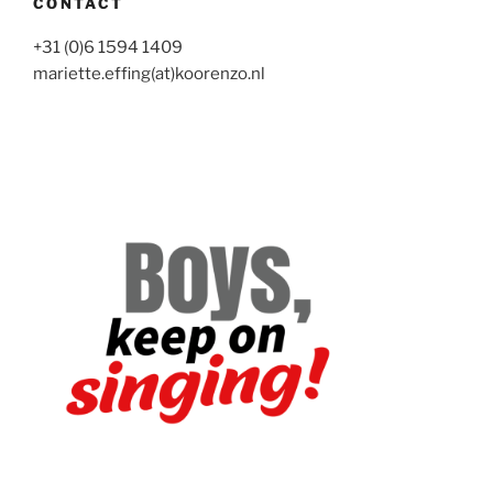
CONTACT
+31 (0)6 1594 1409
mariette.effing(at)koorenzo.nl