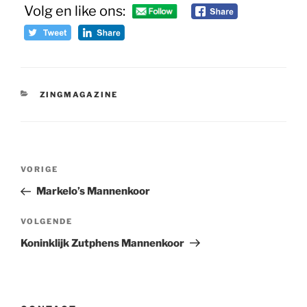
Volg en like ons:
CATEGORIEËN
ZINGMAGAZINE
Bericht
Vorig
VORIGE
navigatie
bericht
Markelo’s Mannenkoor
Volgend
VOLGENDE
bericht
Koninklijk Zutphens Mannenkoor