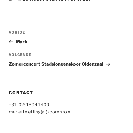
Bericht
Vorig
VORIGE
navigatie
bericht
Mark
Volgend
VOLGENDE
bericht
Zomerconcert Stadsjongenskoor Oldenzaal
CONTACT
+31 (0)6 1594 1409
mariette.effing(at)koorenzo.nl