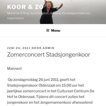
Ga
KOOR & ZO
naar
Mariette Effing: koordirigent, docent, muziekjournalist en
de
organisator.
inhoud
Menu
GEPLAATST
JUNI 24, 2011
DOOR
ADMIN
OP
Zomerconcert Stadsjongenkoor
Mannen!
Op zondagmiddag 26 juni 2011, geeft het
Stadsjongenskoor Oldenzaal om 15.00 uur het
jaarlijkse zomerconcert in het Cultureel Centrum De
Hof te Oldenzaal. Tijdens dit concert zullen het
jongenskoor en het Jongemannenkoor afwisselend