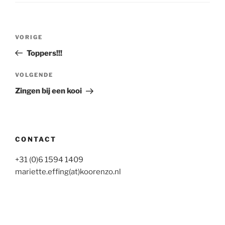
Bericht
Vorig
VORIGE
navigatie
bericht
Toppers!!!
Volgend
VOLGENDE
bericht
Zingen bij een kooi
CONTACT
+31 (0)6 1594 1409
mariette.effing(at)koorenzo.nl