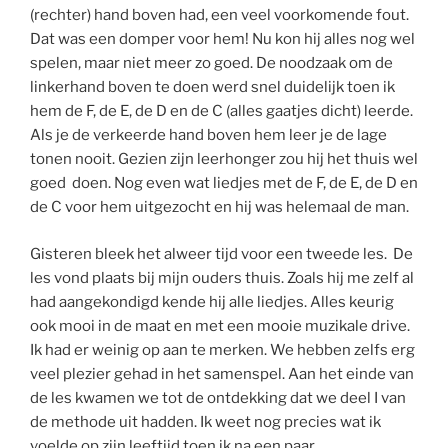
(rechter) hand boven had, een veel voorkomende fout.
Dat was een domper voor hem! Nu kon hij alles nog wel
spelen, maar niet meer zo goed. De noodzaak om de
linkerhand boven te doen werd snel duidelijk toen ik
hem de F, de E, de D en de C (alles gaatjes dicht) leerde.
Als je de verkeerde hand boven hem leer je de lage
tonen nooit. Gezien zijn leerhonger zou hij het thuis wel
goed doen. Nog even wat liedjes met de F, de E, de D en
de C voor hem uitgezocht en hij was helemaal de man.
Gisteren bleek het alweer tijd voor een tweede les. De
les vond plaats bij mijn ouders thuis. Zoals hij me zelf al
had aangekondigd kende hij alle liedjes. Alles keurig
ook mooi in de maat en met een mooie muzikale drive.
Ik had er weinig op aan te merken. We hebben zelfs erg
veel plezier gehad in het samenspel. Aan het einde van
de les kwamen we tot de ontdekking dat we deel I van
de methode uit hadden. Ik weet nog precies wat ik
voelde op zijn leeftijd toen ik na een paar