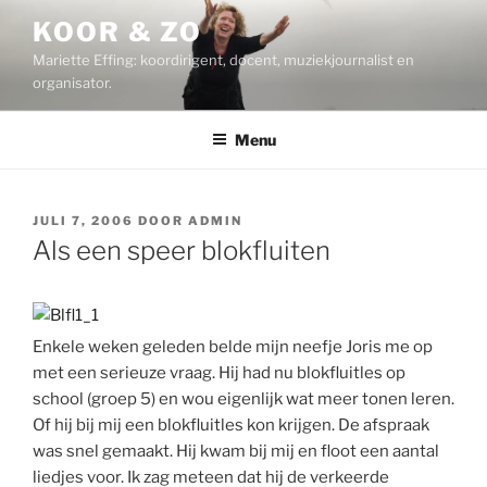
Ga
KOOR & ZO
naar
Mariette Effing: koordirigent, docent, muziekjournalist en
de
organisator.
inhoud
Menu
GEPLAATST
JULI 7, 2006
DOOR
ADMIN
OP
Als een speer blokfluiten
Enkele weken geleden belde mijn neefje Joris me op
met een serieuze vraag. Hij had nu blokfluitles op
school (groep 5) en wou eigenlijk wat meer tonen leren.
Of hij bij mij een blokfluitles kon krijgen. De afspraak
was snel gemaakt. Hij kwam bij mij en floot een aantal
liedjes voor. Ik zag meteen dat hij de verkeerde