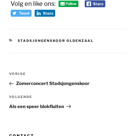
Volg en like ons:
CATEGORIEËN
STADSJONGENSKOOR OLDENZAAL
Bericht
Vorig
VORIGE
navigatie
bericht
Zomerconcert Stadsjongenskoor
Volgend
VOLGENDE
bericht
Als een speer blokfluiten
CONTACT