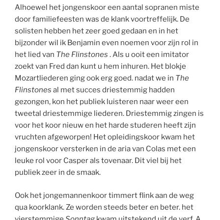
Alhoewel het jongenskoor een aantal sopranen miste
door familiefeesten was de klank voortreffelijk. De
solisten hebben het zeer goed gedaan en in het
bijzonder wil ik Benjamin even noemen voor zijn rol in
het lied van
The Flinstones
. Als u ooit een imitator
zoekt van Fred dan kunt u hem inhuren. Het blokje
Mozartliederen ging ook erg goed. nadat we in
The
Flinstones
al met succes driestemmig hadden
gezongen, kon het publiek luisteren naar weer een
tweetal driestemmige liederen. Driestemmig zingen is
voor het koor nieuw en het harde studeren heeft zijn
vruchten afgeworpen! Het opleidingskoor kwam het
jongenskoor versterken in de aria van Colas met een
leuke rol voor Casper als tovenaar. Dit viel bij het
publiek zeer in de smaak.
Ook het jongemannenkoor timmert flink aan de weg
qua koorklank. Ze worden steeds beter en beter. het
vierstemmige
Sonntag
kwam uitstekend uit de verf. A