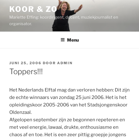
Ga
KOOR & ZO
naar
Mariette Effing: koordirigent, docent, muziekjournalist en
de
organisator.
inhoud
Menu
GEPLAATST
JUNI 25, 2006
DOOR
ADMIN
OP
Toppers!!!
Het Nederlands Elftal mag dan verloren hebben: Dit zijn
de echte winnaars van zondag 25 juni 2006. Het is het
opleidingskoor 2005-2006 van het Stadsjongenskoor
Oldenzaal.
Afgelopen september zijn ze begonnen repeteren en
met veel energie, lawaai, drukte, enthousiasme en
chaos af en toe. Het is een zeer pittig groepje jongens