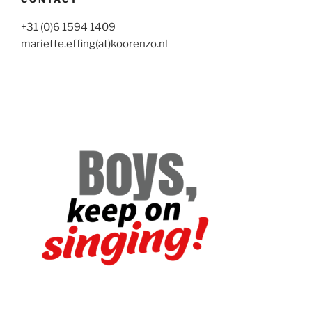
+31 (0)6 1594 1409
mariette.effing(at)koorenzo.nl