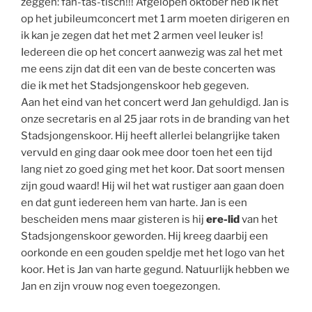
zeggen: fan-tas-tisch!!! Afgelopen oktober heb ik het
op het jubileumconcert met 1 arm moeten dirigeren en
ik kan je zegen dat het met 2 armen veel leuker is!
Iedereen die op het concert aanwezig was zal het met
me eens zijn dat dit een van de beste concerten was
die ik met het Stadsjongenskoor heb gegeven.
Aan het eind van het concert werd Jan gehuldigd. Jan is
onze secretaris en al 25 jaar rots in de branding van het
Stadsjongenskoor. Hij heeft allerlei belangrijke taken
vervuld en ging daar ook mee door toen het een tijd
lang niet zo goed ging met het koor. Dat soort mensen
zijn goud waard! Hij wil het wat rustiger aan gaan doen
en dat gunt iedereen hem van harte. Jan is een
bescheiden mens maar gisteren is hij
ere-lid
van het
Stadsjongenskoor geworden. Hij kreeg daarbij een
oorkonde en een gouden speldje met het logo van het
koor. Het is Jan van harte gegund. Natuurlijk hebben we
Jan en zijn vrouw nog even toegezongen.