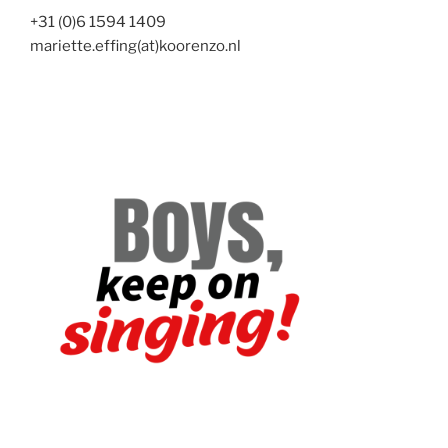
+31 (0)6 1594 1409
mariette.effing(at)koorenzo.nl