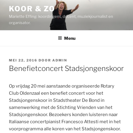
Ga
KOOR & ZO
naar
Mariette Effing: koordirigent, docent, muziekjournalist en
de
organisator.
inhoud
Menu
GEPLAATST
MEI 22, 2016
DOOR
ADMIN
OP
Benefietconcert Stadsjongenskoor
Op vrijdag 20 mei aanstaande organiseerde Rotary
Club Oldenzaal een benefiet concert voor het
Stadsjongenskoor in Stadstheater De Bond in
samenwerking met de Stichting Vrienden van het
Stadsjongenskoor. Bezoekers konden luisteren naar
Italiaanse concertpianist Francesco Attesti met in het
voorprogramma alle koren van het Stadsjongenskoor.