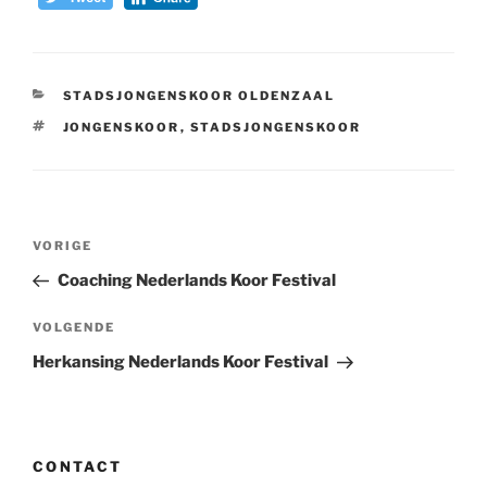
CATEGORIEËN
STADSJONGENSKOOR OLDENZAAL
TAGS
JONGENSKOOR
,
STADSJONGENSKOOR
Bericht
Vorig
VORIGE
navigatie
bericht
Coaching Nederlands Koor Festival
Volgend
VOLGENDE
bericht
Herkansing Nederlands Koor Festival
CONTACT