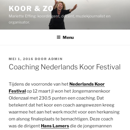
Ga
KOOR & ZO
naar
Mariette Effing: koordirigent, docent, muziekjournalist en
de
organisator.
inhoud
Menu
GEPLAATST
MEI 1, 2016
DOOR
ADMIN
OP
Coaching Nederlands Koor Festival
Tijdens de voorronde van het
Nederlands Koor
Festival
op 12 maart jl won het Jongemannenkoor
Oldenzaal met 230.5 punten een
coaching.
Dat
betekent dat het koor een coach aangewezen kreeg
waarmee het aan het werk mocht voor een herkansing
om alsnog finaleplaats te bemachtigen. Deze coach
was de dirigent
Hans Lamers
die de jongemannen