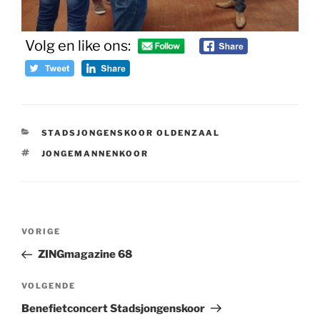
Volg en like ons:
CATEGORIEËN
STADSJONGENSKOOR OLDENZAAL
TAGS
JONGEMANNENKOOR
Bericht
Vorig
VORIGE
navigatie
bericht
ZINGmagazine 68
Volgend
VOLGENDE
bericht
Benefietconcert Stadsjongenskoor