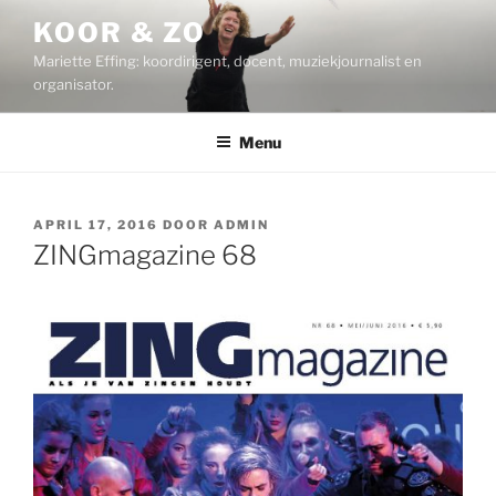
Ga
KOOR & ZO
naar
Mariette Effing: koordirigent, docent, muziekjournalist en
de
organisator.
inhoud
Menu
GEPLAATST
APRIL 17, 2016
DOOR
ADMIN
OP
ZINGmagazine 68