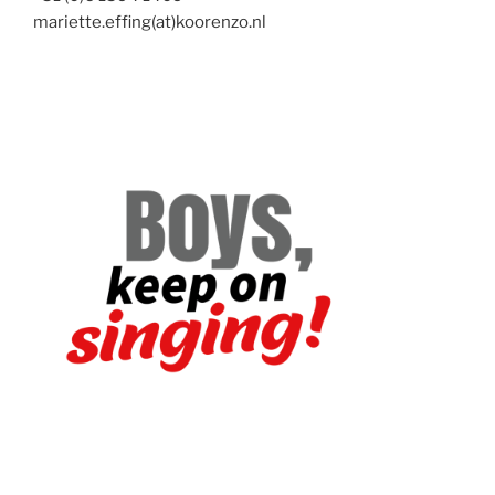
mariette.effing(at)koorenzo.nl