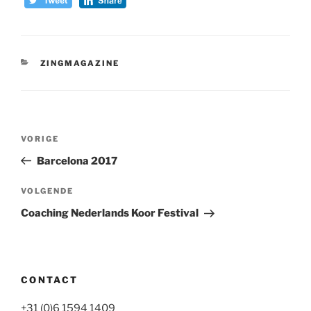
CATEGORIEËN
ZINGMAGAZINE
Bericht
Vorig
VORIGE
navigatie
bericht
Barcelona 2017
Volgend
VOLGENDE
bericht
Coaching Nederlands Koor Festival
CONTACT
+31 (0)6 1594 1409