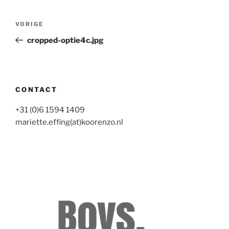
Bericht
Vorig
VORIGE
navigatie
bericht
cropped-optie4c.jpg
CONTACT
+31 (0)6 1594 1409
mariette.effing(at)koorenzo.nl