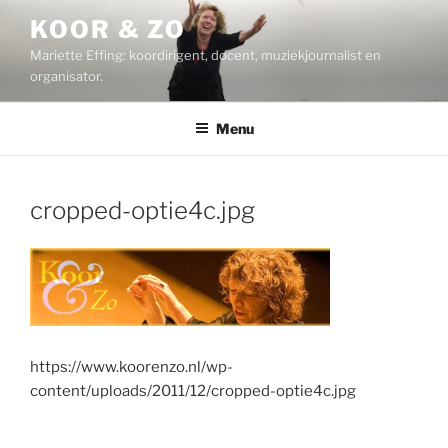
Ga
KOOR & ZO
naar
Mariette Effing: koordirigent, docent, muziekjournalist en
de
organisator.
inhoud
Menu
cropped-optie4c.jpg
https://www.koorenzo.nl/wp-
content/uploads/2011/12/cropped-optie4c.jpg