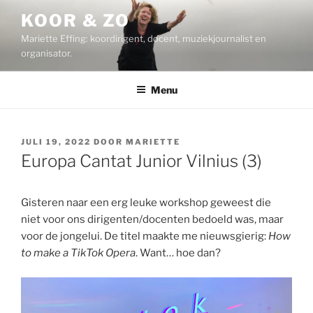
Ga
KOOR & ZO
naar
Mariette Effing: koordirigent, docent, muziekjournalist en
de
organisator.
inhoud
Menu
GEPLAATST
JULI 19, 2022
DOOR
MARIETTE
OP
Europa Cantat Junior Vilnius (3)
Gisteren naar een erg leuke workshop geweest die
niet voor ons dirigenten/docenten bedoeld was, maar
voor de jongelui. De titel maakte me nieuwsgierig:
How
to make a TikTok Opera
. Want… hoe dan?